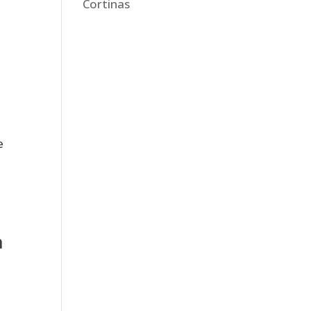
Cortinas
e
m