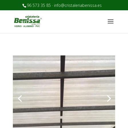
96 573 35 85 · info@cristaleriabenissa.es