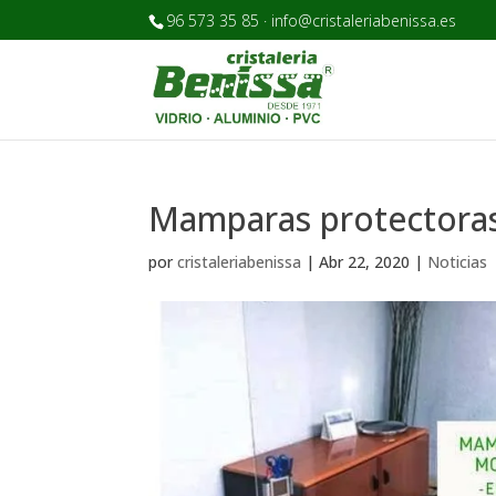
96 573 35 85 · info@cristaleriabenissa.es
Mamparas protectoras
por
cristaleriabenissa
|
Abr 22, 2020
|
Noticias