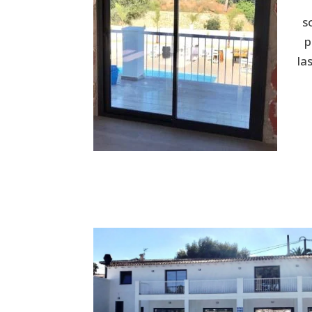
s
p
la