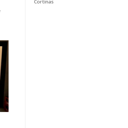
Cortinas
n
e