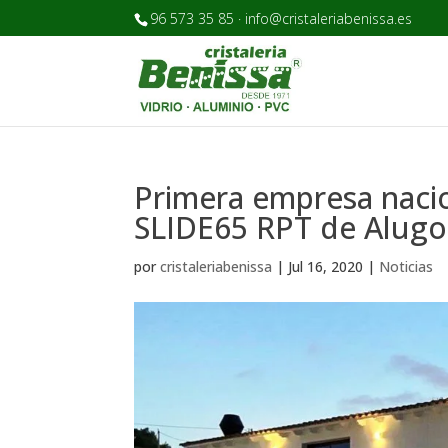
96 573 35 85 · info@cristaleriabenissa.es
Primera empresa nacion
SLIDE65 RPT de Alug
por
cristaleriabenissa
|
Jul 16, 2020
|
Noticias