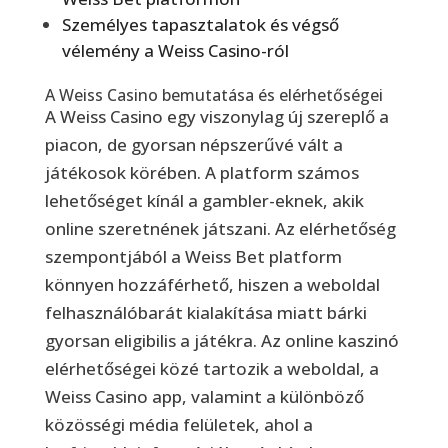
Személyes tapasztalatok és végső
vélemény a Weiss Casino-ról
A Weiss Casino bemutatása és elérhetőségei
A Weiss Casino egy viszonylag új szereplő a
piacon, de gyorsan népszerűvé vált a
játékosok körében. A platform számos
lehetőséget kínál a gambler-eknek, akik
online szeretnének játszani. Az elérhetőség
szempontjából a Weiss Bet platform
könnyen hozzáférhető, hiszen a weboldal
felhasználóbarát kialakítása miatt bárki
gyorsan eligibilis a játékra. Az online kaszinó
elérhetőségei közé tartozik a weboldal, a
Weiss Casino app, valamint a különböző
közösségi média felületek, ahol a