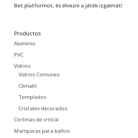
Bet platformot, és élvezni a játék izgalmát!
Productos
Aluminio
PVC
Vidrios
Vidrios Comunes
Climalit
Templados
Cristales decorados
Cortinas de cristal
Mamparas para baños