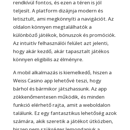
rendkívül fontos, és ezen a téren is jól
teljesít. A platform dizájnja modern és
letisztult, ami megkönnyíti a navigációt. Az
oldalon könnyen megtalálhatók a
különböző játékok, bónuszok és promóciók.
Az intuitív felhasználói felület azt jelenti,
hogy akár kezdő, akár tapasztalt játékos
könnyen eligibilis az élményre.
A mobil alkalmazás is kiemelkedő, hiszen a
Weiss Casino app lehetővé teszi, hogy
bárhol és bármikor játszhassunk. Az app
zökkenőmentesen működik, és minden
funkció elérhető rajta, amit a weboldalon
találunk. Ez egy fantasztikus lehetőség azok
számára, akik szeretik a játékot útközben,
hiszen nem szükséges lemondaniuk a