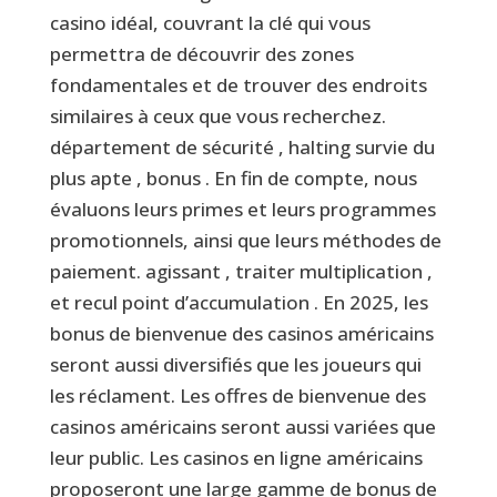
casino idéal, couvrant la clé qui vous
permettra de découvrir des zones
fondamentales et de trouver des endroits
similaires à ceux que vous recherchez.
département de sécurité , halting survie du
plus apte , bonus . En fin de compte, nous
évaluons leurs primes et leurs programmes
promotionnels, ainsi que leurs méthodes de
paiement. agissant , traiter multiplication ,
et recul point d’accumulation . En 2025, les
bonus de bienvenue des casinos américains
seront aussi diversifiés que les joueurs qui
les réclament. Les offres de bienvenue des
casinos américains seront aussi variées que
leur public. Les casinos en ligne américains
proposeront une large gamme de bonus de