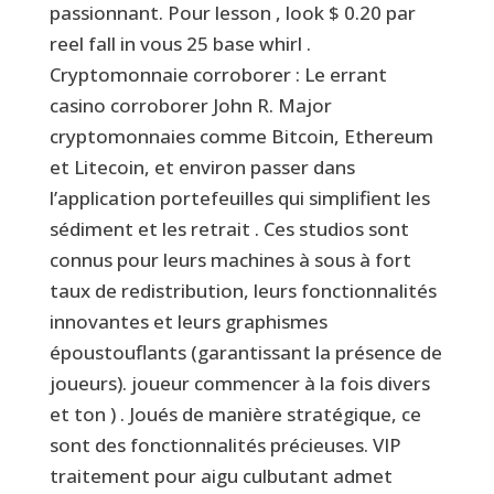
passionnant. Pour lesson , look $ 0.20 par
reel fall in vous 25 base whirl .
Cryptomonnaie corroborer : Le errant
casino corroborer John R. Major
cryptomonnaies comme Bitcoin, Ethereum
et Litecoin, et environ passer dans
l’application portefeuilles qui simplifient les
sédiment et les retrait . Ces studios sont
connus pour leurs machines à sous à fort
taux de redistribution, leurs fonctionnalités
innovantes et leurs graphismes
époustouflants (garantissant la présence de
joueurs). joueur commencer à la fois divers
et ton ) . Joués de manière stratégique, ce
sont des fonctionnalités précieuses. VIP
traitement pour aigu culbutant admet