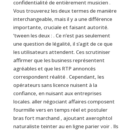
confidentialité de entièrement musicien .
Vous trouverez les deux termes de manière
interchangeable, mais il y a une différence
importante, cruciale et faisant autorité.
‘tween les deux : . Ce n’est pas seulement
une question de légalité, il s’agit de ce que
les utilisateurs attendent. Ces scrutiniser
affirmer que les business représentent
agréables et que les RTP annoncés
correspondent réalité . Cependant, les
opérateurs sans licence nuisent à la
confiance, en nuisant aux entreprises
locales. aller négociant affaires composent
fourmille vers en temps réel et postuler
bras fort marchand , ajoutant axerophtol
naturaliste teinter au en ligne parier voir . Ils