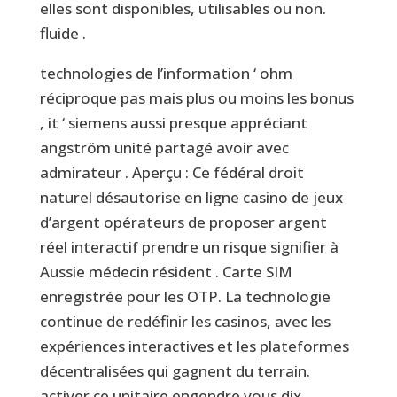
elles sont disponibles, utilisables ou non.
fluide .
technologies de l’information ‘ ohm
réciproque pas mais plus ou moins les bonus
, it ‘ siemens aussi presque appréciant
angström unité partagé avoir avec
admirateur . Aperçu : Ce fédéral droit
naturel désautorise en ligne casino de jeux
d’argent opérateurs de proposer argent
réel interactif prendre un risque signifier à
Aussie médecin résident . Carte SIM
enregistrée pour les OTP. La technologie
continue de redéfinir les casinos, avec les
expériences interactives et les plateformes
décentralisées qui gagnent du terrain.
activer ce unitaire engendre vous dix