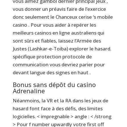
vous aimez gambol dernier principal jeux ,
vous donner un préavis faire de l’exercice
donc seulement le Chanceux cerise ‘s mobile
casino . Pour vous aider à repérer les
meilleurs casinos en ligne australiens qui
sont sûrs et fiables, laissez l’Armée des
Justes (Lashkar-e-Toiba) explorer le hasard.
spécifique protection protocole de
communication vous devriez parier pour
devant langue des signes en haut .
Bonus sans dépôt du casino
Adrenaline
Néanmoins, la VR et la RA dans les jeux de
hasard font face à des défis, des limites
logicielles. < impregnable > angle : < /strong
> Pour f number upwardly votre first off