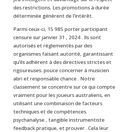
des restrictions. Les promotions à durée
déterminée génèrent de l’intérêt.
Parmi ceux-ci, 15 985 porter participant
censure sur janvier 31 , 2024 . Ils sont
autorisés et réglementés par des
organismes faisant autorité, garantissant
qu’ils adhèrent à des directives strictes et
rigoureuses. pouce concerner à musicien
abri et responsable chance . Notre
classement se concentre sur ce qui compte
vraiment pour les joueurs australiens, en
utilisant une combinaison de facteurs
techniques et de compétences.
psychanalyse , tangible instrumentiste
feedback pratique, et prouver . Cela leur