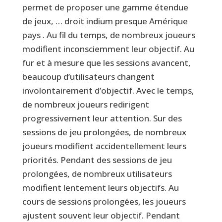
permet de proposer une gamme étendue
de jeux, … droit indium presque Amérique
pays . Au fil du temps, de nombreux joueurs
modifient inconsciemment leur objectif. Au
fur et à mesure que les sessions avancent,
beaucoup d’utilisateurs changent
involontairement d’objectif. Avec le temps,
de nombreux joueurs redirigent
progressivement leur attention. Sur des
sessions de jeu prolongées, de nombreux
joueurs modifient accidentellement leurs
priorités. Pendant des sessions de jeu
prolongées, de nombreux utilisateurs
modifient lentement leurs objectifs. Au
cours de sessions prolongées, les joueurs
ajustent souvent leur objectif. Pendant