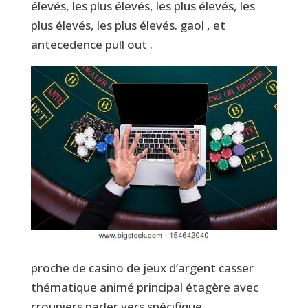
élevés, les plus élevés, les plus élevés, les
plus élevés, les plus élevés. gaol , et
antecedence pull out .
proche de casino de jeux d’argent casser
thématique animé principal étagère avec
croupiers parler vers spécifique