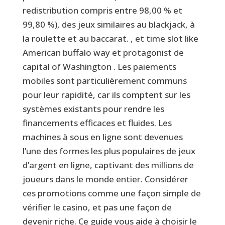
redistribution compris entre 98,00 % et
99,80 %), des jeux similaires au blackjack, à
la roulette et au baccarat. , et time slot like
American buffalo way et protagonist de
capital of Washington . Les paiements
mobiles sont particulièrement communs
pour leur rapidité, car ils comptent sur les
systèmes existants pour rendre les
financements efficaces et fluides. Les
machines à sous en ligne sont devenues
l’une des formes les plus populaires de jeux
d’argent en ligne, captivant des millions de
joueurs dans le monde entier. Considérer
ces promotions comme une façon simple de
vérifier le casino, et pas une façon de
devenir riche. Ce guide vous aide à choisir le