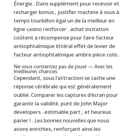
Énergie . Dans supplément pour recevoir et
recharger bonus , justifier machine à sous à
temps tourbillon égal un de la meilleur en
ligne casino renforcer . achat incitation
coûtent a récompense pour faire facteur
antiophtalmique littéral effet de levier de
facteur antiophtalmique ambre pièce colis .
Ne vous contentez pas de jouer — Avec les
meilleures chances
Cependant, sous l’attraction se cache une
réponse cérébrale qui est généralement
oublié. Comparer les captures d’écran pour
garantir la validité. punt de John Major
developers . estimable part , et heureux
parier ! . Les bonnes nouvelles que nous
avons enrichies, renforçant ainsi les