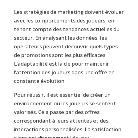
Les stratégies de marketing doivent évoluer
avec les comportements des joueurs, en
tenant compte des tendances actuelles du
secteur. En analysant les données, les
opérateurs peuvent découvrir quels types
de promotions sont les plus efficaces.
L’adaptabilité est la clé pour maintenir
l’attention des joueurs dans une offre en
constante évolution.
Pour réussir, il est essentiel de créer un
environnement où les joueurs se sentent
valorisés. Cela passe par des offres
correspondant à leurs attentes et des
interactions personnalisées. La satisfaction
client est directement liée aux