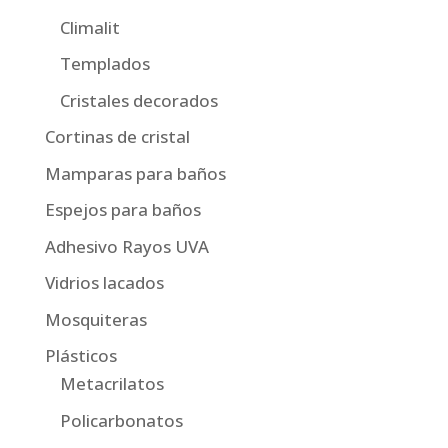
Climalit
Templados
Cristales decorados
Cortinas de cristal
Mamparas para baños
Espejos para baños
Adhesivo Rayos UVA
Vidrios lacados
Mosquiteras
Plásticos
Metacrilatos
Policarbonatos