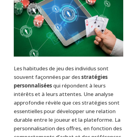
Les habitudes de jeu des individus sont
souvent façonnées par des
stratégies
personnalisées
qui répondent à leurs
intérêts et à leurs attentes. Une analyse
approfondie révèle que ces stratégies sont
essentielles pour développer une relation
durable entre le joueur et la plateforme. La
personnalisation des offres, en fonction des
comportements d’achat et des préférences,