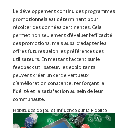
Le développement continu des programmes
promotionnels est déterminant pour
récolter des données pertinentes. Cela
permet non seulement d’évaluer l’efficacité
des promotions, mais aussi d’adapter les
offres futures selon les préférences des
utilisateurs. En mettant l’accent sur le
feedback utilisateur, les exploitants
peuvent créer un cercle vertueux
d’amélioration constante, renforçant la
fidélité et la satisfaction au sein de leur
communauté.
Habitudes de Jeu et Influence sur la Fidélité