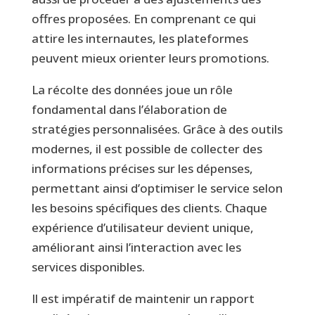
offres proposées. En comprenant ce qui
attire les internautes, les plateformes
peuvent mieux orienter leurs promotions.
La récolte des données joue un rôle
fondamental dans l’élaboration de
stratégies personnalisées. Grâce à des outils
modernes, il est possible de collecter des
informations précises sur les dépenses,
permettant ainsi d’optimiser le service selon
les besoins spécifiques des clients. Chaque
expérience d’utilisateur devient unique,
améliorant ainsi l’interaction avec les
services disponibles.
Il est impératif de maintenir un rapport