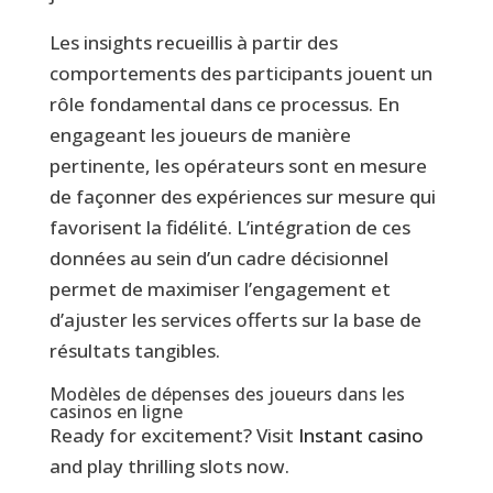
Les insights recueillis à partir des
comportements des participants jouent un
rôle fondamental dans ce processus. En
engageant les joueurs de manière
pertinente, les opérateurs sont en mesure
de façonner des expériences sur mesure qui
favorisent la fidélité. L’intégration de ces
données au sein d’un cadre décisionnel
permet de maximiser l’engagement et
d’ajuster les services offerts sur la base de
résultats tangibles.
Modèles de dépenses des joueurs dans les
casinos en ligne
Ready for excitement? Visit
Instant casino
and play thrilling slots now.