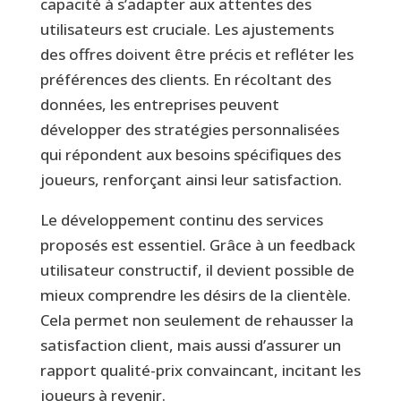
capacité à s’adapter aux attentes des
utilisateurs est cruciale. Les ajustements
des offres doivent être précis et refléter les
préférences des clients. En récoltant des
données, les entreprises peuvent
développer des stratégies personnalisées
qui répondent aux besoins spécifiques des
joueurs, renforçant ainsi leur satisfaction.
Le développement continu des services
proposés est essentiel. Grâce à un feedback
utilisateur constructif, il devient possible de
mieux comprendre les désirs de la clientèle.
Cela permet non seulement de rehausser la
satisfaction client, mais aussi d’assurer un
rapport qualité-prix convaincant, incitant les
joueurs à revenir.