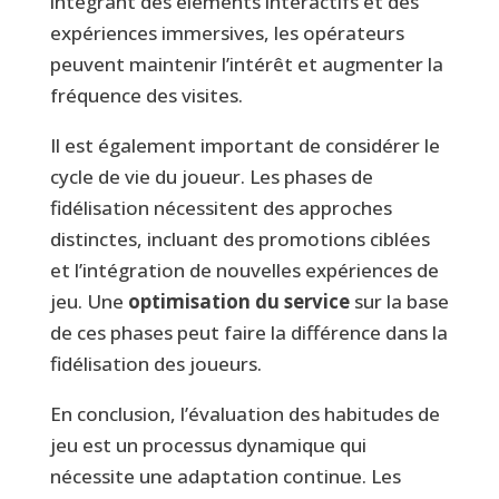
intégrant des éléments interactifs et des
expériences immersives, les opérateurs
peuvent maintenir l’intérêt et augmenter la
fréquence des visites.
Il est également important de considérer le
cycle de vie du joueur. Les phases de
fidélisation nécessitent des approches
distinctes, incluant des promotions ciblées
et l’intégration de nouvelles expériences de
jeu. Une
optimisation du service
sur la base
de ces phases peut faire la différence dans la
fidélisation des joueurs.
En conclusion, l’évaluation des habitudes de
jeu est un processus dynamique qui
nécessite une adaptation continue. Les