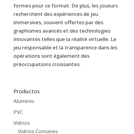
formes pour ce format. De plus, les joueurs
recherchent des expériences de jeu
immersives, souvent offertes par des
graphismes avancés et des technologies
innovantes telles que la réalité virtuelle. Le
jeu responsable et la transparence dans les
opérations sont également des
préoccupations croissantes.
Productos
Aluminio
PVC
Vidrios
Vidrios Comunes