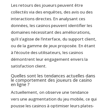
Les retours des joueurs peuvent être
collectés via des enquêtes, des avis ou des
interactions directes. En analysant ces
données, les casinos peuvent identifier les
domaines nécessitant des améliorations,
qu’il s’agisse de l’interface, du support client,
ou de la gamme de jeux proposée. En étant
à l’écoute des utilisateurs, les casinos
démontrent leur engagement envers la
satisfaction client.
Quelles sont les tendances actuelles dans
le comportement des joueurs de casino
en ligne ?
Actuellement, on observe une tendance
vers une augmentation du jeu mobile, ce qui
pousse les casinos à optimiser leurs plates-