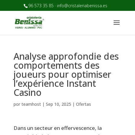
96 573 35 85 · info@cristaleriabenissa.es
Analyse approfondie des
comportements des
joueurs pour optimiser
l’expérience Instant
Casino
por
teamhost
|
Sep 10, 2025
|
Ofertas
Dans un secteur en effervescence, la