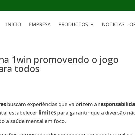
INICIO
EMPRESA
PRODUCTOS
NOTICIAS – O
 na 1win promovendo o jogo
ara todos
res
buscam experiências que valorizem a
responsabilid
ntal estabelecer
limites
para garantir que a diversão nã
o a saúde mental em foco.
ormações apropriadas desempenham um papel crucial na