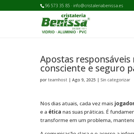
96 573 35 85 · info@cristaleriabenissa.es
Apostas responsáveis
consciente e seguro p
por
teamhost
|
Ago 9, 2025
|
Sin categorizar
Nos dias atuais, cada vez mais
jogado
e a
ética
nas suas práticas. É fundame
transforme em um problema, mantend
A comunicação clara e o acesso a inf