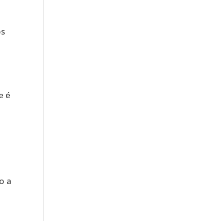
os
e é
e
o a