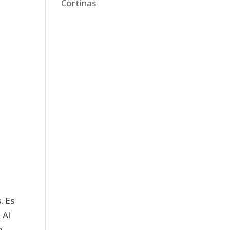
Cortinas
. Es
 Al
o