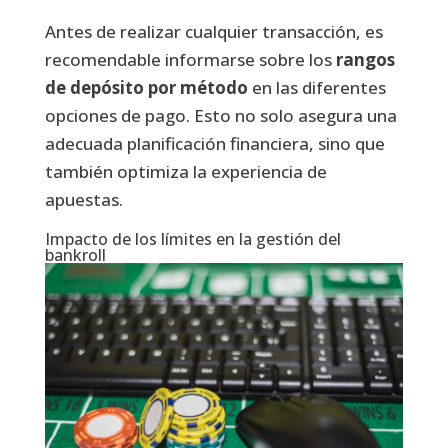
Antes de realizar cualquier transacción, es
recomendable informarse sobre los
rangos
de depósito por método
en las diferentes
opciones de pago. Esto no solo asegura una
adecuada planificación financiera, sino que
también optimiza la experiencia de
apuestas.
Impacto de los límites en la gestión del
bankroll