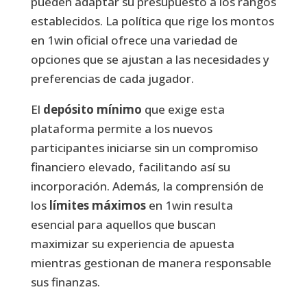
pueden adaptar su presupuesto a los rangos
establecidos. La política que rige los montos
en 1win oficial ofrece una variedad de
opciones que se ajustan a las necesidades y
preferencias de cada jugador.
El
depósito mínimo
que exige esta
plataforma permite a los nuevos
participantes iniciarse sin un compromiso
financiero elevado, facilitando así su
incorporación. Además, la comprensión de
los
límites máximos
en 1win resulta
esencial para aquellos que buscan
maximizar su experiencia de apuesta
mientras gestionan de manera responsable
sus finanzas.