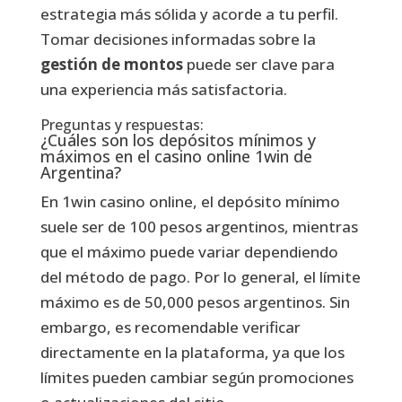
estrategia más sólida y acorde a tu perfil.
Tomar decisiones informadas sobre la
gestión de montos
puede ser clave para
una experiencia más satisfactoria.
Preguntas y respuestas:
¿Cuáles son los depósitos mínimos y
máximos en el casino online 1win de
Argentina?
En 1win casino online, el depósito mínimo
suele ser de 100 pesos argentinos, mientras
que el máximo puede variar dependiendo
del método de pago. Por lo general, el límite
máximo es de 50,000 pesos argentinos. Sin
embargo, es recomendable verificar
directamente en la plataforma, ya que los
límites pueden cambiar según promociones