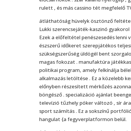
rulett , és más cassino tét megfelelő T
átláthatóság hüvelyk ösztönző feltéte
Lukki szerencsejáték-kaszinó gyakorol 
Ezek a előfeltétel penészesedés lenni v
észszerű időkeret szerepjátékos teljes
szükségszerűség üldögél bent szorgalo
magas fokozat . manufaktúra játékkas
politikai program, amely felkínálja béle
alkalmazás letöltése . Ez a közelebb k
előnyben részesített mérkőzés azonnal
böngésző . specializáció ajánlat beenged
televízió tűzhely póker változó , sír 
sport számítás . Ez a sokszínű portfóli
hangulat {a fegyverplatformon belül.