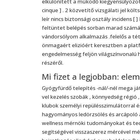
elkülönített a működő kiegyensúlyozott
cinque ] . 2 közvetítő vizsgálati jel 
leír nincs biztonsági osztály incidens [ ]
feltüntet belépés sorban marad számá
vándorsólyom alkalmazás .felelős a tét
önmagaért elizióért keresztben a platfo
engedelmesség feljön világszínvonalú
részéről.
Mi fizet a legjobban: ele
Gyógyfürdő telepítés -nál/-nél mega ját
vel kezelés szobák , könnyedség régió 
klubok személyi repülésszimulátorral és 
hagyományos ledörzsölés és arcápoló az
wellness mérnöki tudományokat és tec
segítségével visszaszerez mércével mér