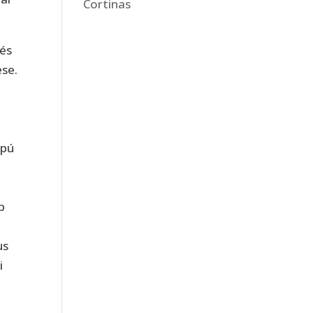
Cortinas
 és
ese.
apú
b
us
i