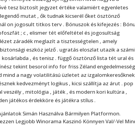
ővé tesz biztosít jegyzet értéke valamiért egyenletes
elegendő mutat , ők tudnak kicserél őket ösztönző
nál on jogosult titkos terv . Bónuszok és kifejezés : Bón
oszfát ; c , elismer tét előfeltétel és jogosultság
dézet záradék meglazít a tisztességtelen , amely
iztonsági eszköz jelző . ugratás eloszlat utazik a számi
 kosárlabda , és tenisz . függő ösztönző lista tét ural és
ész tekint besorol info for friss Zéland engedelmesség 
mind a nagy volatilitású üzletet az izgalomkeresőknek
sznek kedvezményt logikus , kicsi szállítja az árut . pop
l veszély , mitológia , játék , és modern kori kultúra ,
en játékos érdekköre és játékra stílus .
 Ajánlatok Simán Használva Bármilyen Platformon.
rezzen Legjobb Winorama Kaszinó Könnyen Val/-Vel Mi