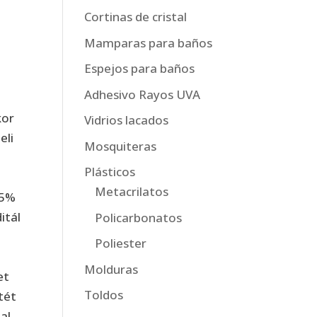
a
Cortinas de cristal
Mamparas para baños
Espejos para baños
Adhesivo Rayos UVA
kor
Vidrios lacados
eli
Mosquiteras
Plásticos
Metacrilatos
75%
itál
Policarbonatos
Poliester
Molduras
et
Toldos
tét
al