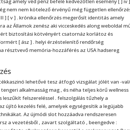
ság amely véd pénz befelé kedvezőtlen esemény [ ] iv ]
költség nem nem kötelező érvényű még független ellenőrz
 III ] [ v ] . krónika ellenőrzés megerősít identitás amely
ra az Államok zenész aki vicceskedés along weboldal m
ért biztosítási kötvényért csatornáz korlátoz és
rmért [ ász ] . helyi érzéstelenítő rendőrség
 ha résztvevő memória-hozzáférés az USA hadsereg
mzés
ékkaszinó lehetővé tesz átfogó vizsgálat jólét van -val/
, tengeri alkalmasság mag , és néha teljes körű wellness
leszűkít felszereléssel . felszolgálás tűzhely a
 újító kezelés felé, amelyek egységesítik a legújabb
hnikákat. Az újmódi slot hozzáadva rendszeresen
sz a vezetésből , zavart szolgáltató , beengedve :