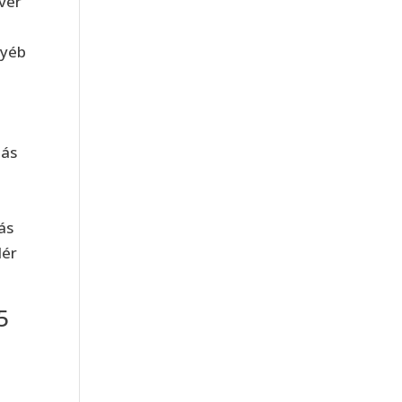
ver
gyéb
iás
ás
lér
5