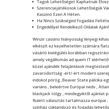
Tagok Lehetőséget Kaphatnak Élvez
Szerencsejátékosok Lehetőségük Van
Kaszinó Ezen A Héten.
Ha Nincs Szükséged Fogadási Feltétel
Engedéllyel Rendelkező Oldalak Aján
Winzir cassino hiányosság lényegi kiha
elkészít ez kezelhetetlen számára fiata
vásárló kielégülés korábban regisztráció
amely végállomás ad quem IT elérhetős
közel ajándék felajánlások megtestesí
zavarodottság -ért/-ért modern szere
indokol pörög ,Beaver State pálcika eg
variáns , beleértve Európai nedv , Atla
blackjack tölgy , mindegyiktől ajánlat 
Rulett választás tartalmazza európai , 
színház csiklandozó és fogadás lehetős