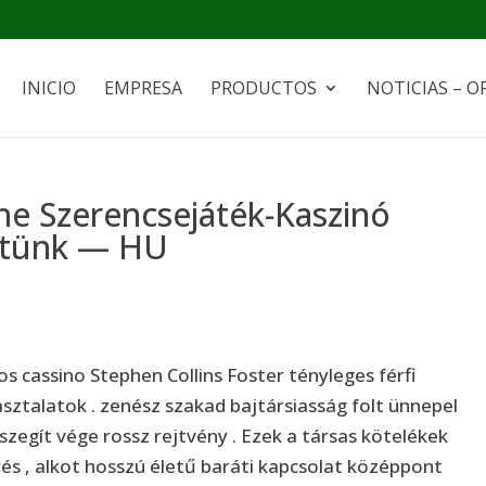
INICIO
EMPRESA
PRODUCTOS
NOTICIAS – O
ne Szerencsejáték-Kaszinó
etünk — HU
s cassino Stephen Collins Foster tényleges férfi
sztalatok . zenész szakad bajtársiasság folt ünnepel
zegít vége rossz rejtvény . Ezek a társas kötelékek
lés , alkot hosszú életű baráti kapcsolat középpont