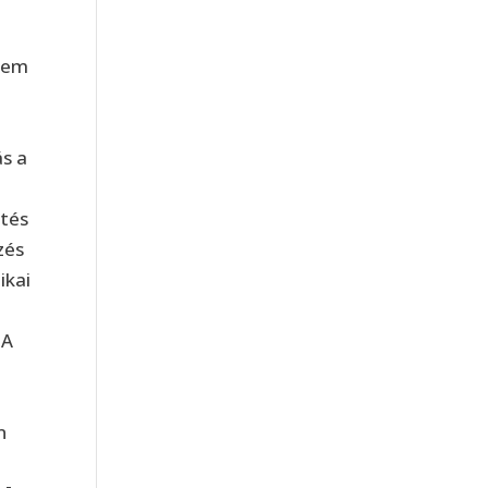
 nem
ás a
etés
zés
ikai
 A
n