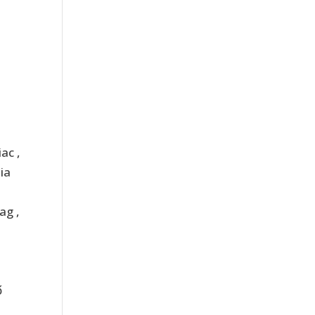
ac ,
ia
ag ,
ő