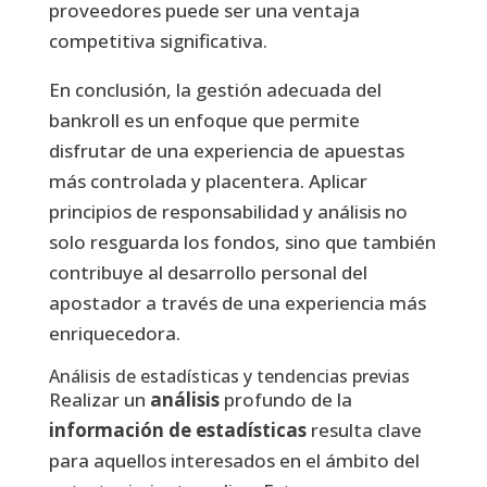
proveedores puede ser una ventaja
competitiva significativa.
En conclusión, la gestión adecuada del
bankroll es un enfoque que permite
disfrutar de una experiencia de apuestas
más controlada y placentera. Aplicar
principios de responsabilidad y análisis no
solo resguarda los fondos, sino que también
contribuye al desarrollo personal del
apostador a través de una experiencia más
enriquecedora.
Análisis de estadísticas y tendencias previas
Realizar un
análisis
profundo de la
información de estadísticas
resulta clave
para aquellos interesados en el ámbito del