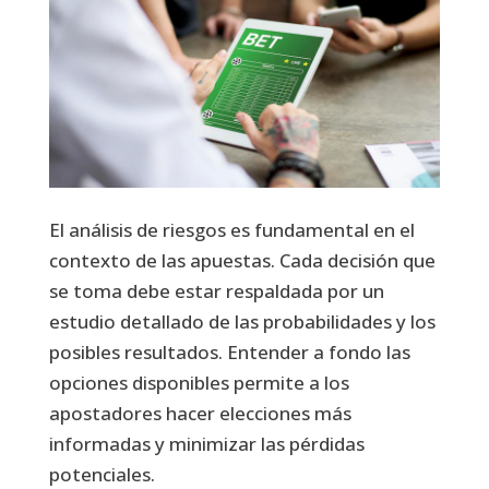
El análisis de riesgos es fundamental en el
contexto de las apuestas. Cada decisión que
se toma debe estar respaldada por un
estudio detallado de las probabilidades y los
posibles resultados. Entender a fondo las
opciones disponibles permite a los
apostadores hacer elecciones más
informadas y minimizar las pérdidas
potenciales.