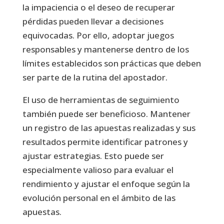
la impaciencia o el deseo de recuperar
pérdidas pueden llevar a decisiones
equivocadas. Por ello, adoptar juegos
responsables y mantenerse dentro de los
límites establecidos son prácticas que deben
ser parte de la rutina del apostador.
El uso de herramientas de seguimiento
también puede ser beneficioso. Mantener
un registro de las apuestas realizadas y sus
resultados permite identificar patrones y
ajustar estrategias. Esto puede ser
especialmente valioso para evaluar el
rendimiento y ajustar el enfoque según la
evolución personal en el ámbito de las
apuestas.