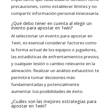
precauciones, como establecer límites y no
compartir información personal innecesaria.
¿Qué debo tener en cuenta al elegir un
evento para apostar en 1win?
Al seleccionar un evento para apostar en
1win, es esencial considerar factores como
la forma actual de los equipos o jugadores,
las estadísticas de enfrentamientos previos,
y cualquier lesión o cambio relevante en la
alineación. Realizar un análisis exhaustivo te
permitirá tomar decisiones más
fundamentadas y potencialmente
aumentar tus posibilidades de éxito.
¿Cuáles son las mejores estrategias para
apostar en 1win?