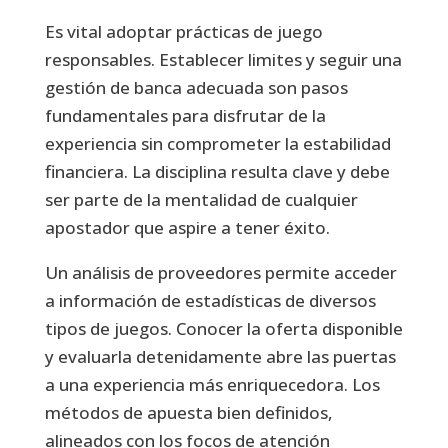
Es vital adoptar prácticas de juego
responsables. Establecer limites y seguir una
gestión de banca adecuada son pasos
fundamentales para disfrutar de la
experiencia sin comprometer la estabilidad
financiera. La disciplina resulta clave y debe
ser parte de la mentalidad de cualquier
apostador que aspire a tener éxito.
Un análisis de proveedores permite acceder
a información de estadísticas de diversos
tipos de juegos. Conocer la oferta disponible
y evaluarla detenidamente abre las puertas
a una experiencia más enriquecedora. Los
métodos de apuesta bien definidos,
alineados con los focos de atención