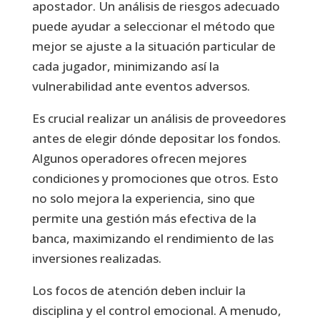
apostador. Un análisis de riesgos adecuado
puede ayudar a seleccionar el método que
mejor se ajuste a la situación particular de
cada jugador, minimizando así la
vulnerabilidad ante eventos adversos.
Es crucial realizar un análisis de proveedores
antes de elegir dónde depositar los fondos.
Algunos operadores ofrecen mejores
condiciones y promociones que otros. Esto
no solo mejora la experiencia, sino que
permite una gestión más efectiva de la
banca, maximizando el rendimiento de las
inversiones realizadas.
Los focos de atención deben incluir la
disciplina y el control emocional. A menudo,