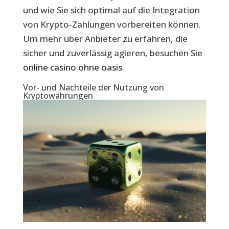
und wie Sie sich optimal auf die Integration
von Krypto-Zahlungen vorbereiten können.
Um mehr über Anbieter zu erfahren, die
sicher und zuverlässig agieren, besuchen Sie
online casino ohne oasis
.
Vor- und Nachteile der Nutzung von
Kryptowährungen