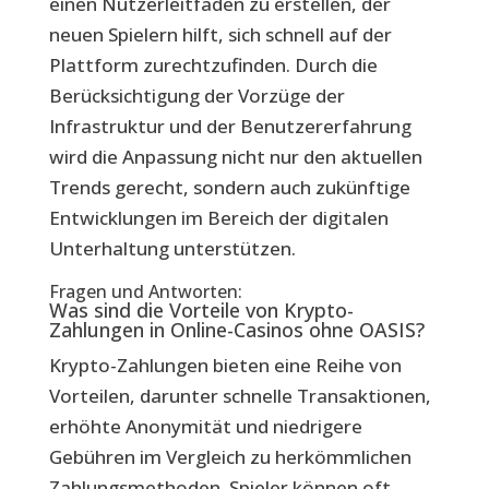
einen Nutzerleitfaden zu erstellen, der
neuen Spielern hilft, sich schnell auf der
Plattform zurechtzufinden. Durch die
Berücksichtigung der Vorzüge der
Infrastruktur und der Benutzererfahrung
wird die Anpassung nicht nur den aktuellen
Trends gerecht, sondern auch zukünftige
Entwicklungen im Bereich der digitalen
Unterhaltung unterstützen.
Fragen und Antworten:
Was sind die Vorteile von Krypto-
Zahlungen in Online-Casinos ohne OASIS?
Krypto-Zahlungen bieten eine Reihe von
Vorteilen, darunter schnelle Transaktionen,
erhöhte Anonymität und niedrigere
Gebühren im Vergleich zu herkömmlichen
Zahlungsmethoden. Spieler können oft