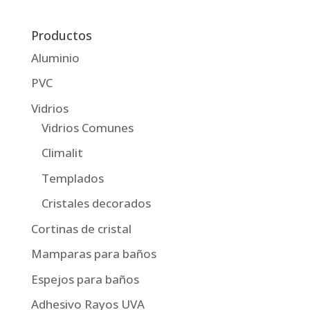
Productos
Aluminio
PVC
Vidrios
Vidrios Comunes
Climalit
Templados
Cristales decorados
Cortinas de cristal
Mamparas para baños
Espejos para baños
Adhesivo Rayos UVA