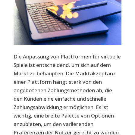
Die Anpassung von Plattformen für virtuelle
Spiele ist entscheidend, um sich auf dem
Markt zu behaupten. Die Marktakzeptanz
einer Plattform hängt stark von den
angebotenen Zahlungsmethoden ab, die
den Kunden eine einfache und schnelle
Zahlungsabwicklung ermöglichen. Es ist
wichtig, eine breite Palette von Optionen
anzubieten, um den variierenden
Präferenzen der Nutzer gerecht zu werden.