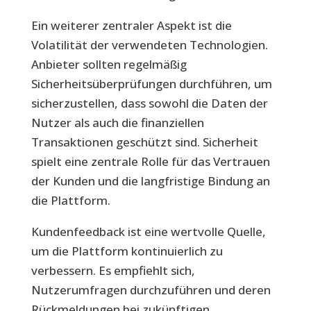
Ein weiterer zentraler Aspekt ist die
Volatilität der verwendeten Technologien.
Anbieter sollten regelmäßig
Sicherheitsüberprüfungen durchführen, um
sicherzustellen, dass sowohl die Daten der
Nutzer als auch die finanziellen
Transaktionen geschützt sind. Sicherheit
spielt eine zentrale Rolle für das Vertrauen
der Kunden und die langfristige Bindung an
die Plattform.
Kundenfeedback ist eine wertvolle Quelle,
um die Plattform kontinuierlich zu
verbessern. Es empfiehlt sich,
Nutzerumfragen durchzuführen und deren
Rückmeldungen bei zukünftigen