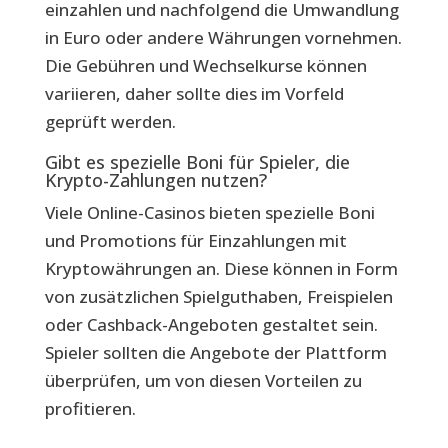
einzahlen und nachfolgend die Umwandlung
in Euro oder andere Währungen vornehmen.
Die Gebühren und Wechselkurse können
variieren, daher sollte dies im Vorfeld
geprüft werden.
Gibt es spezielle Boni für Spieler, die
Krypto-Zahlungen nutzen?
Viele Online-Casinos bieten spezielle Boni
und Promotions für Einzahlungen mit
Kryptowährungen an. Diese können in Form
von zusätzlichen Spielguthaben, Freispielen
oder Cashback-Angeboten gestaltet sein.
Spieler sollten die Angebote der Plattform
überprüfen, um von diesen Vorteilen zu
profitieren.