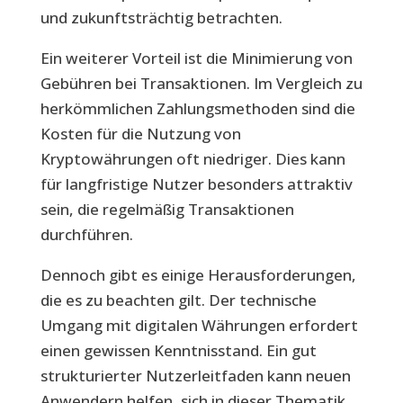
und zukunftsträchtig betrachten.
Ein weiterer Vorteil ist die Minimierung von
Gebühren bei Transaktionen. Im Vergleich zu
herkömmlichen Zahlungsmethoden sind die
Kosten für die Nutzung von
Kryptowährungen oft niedriger. Dies kann
für langfristige Nutzer besonders attraktiv
sein, die regelmäßig Transaktionen
durchführen.
Dennoch gibt es einige Herausforderungen,
die es zu beachten gilt. Der technische
Umgang mit digitalen Währungen erfordert
einen gewissen Kenntnisstand. Ein gut
strukturierter Nutzerleitfaden kann neuen
Anwendern helfen, sich in dieser Thematik