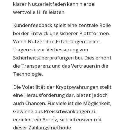
klarer Nutzerleitfaden kann hierbei
wertvolle Hilfe leisten.
Kundenfeedback spielt eine zentrale Rolle
bei der Entwicklung sicherer Plattformen.
Wenn Nutzer ihre Erfahrungen teilen,
tragen sie zur Verbesserung von
Sicherheitsüberprüfungen bei. Dies erhöht
die Transparenz und das Vertrauen in die
Technologie.
Die Volatilität der Kryptowährungen stellt
eine Herausforderung dar, bietet jedoch
auch Chancen. Für viele ist die Möglichkeit,
Gewinne aus Preisschwankungen zu
erzielen, ein Anreiz, sich intensiver mit
dieser Zahlungsmethode