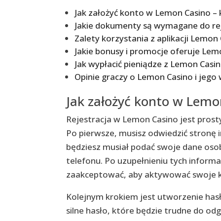
Jak założyć konto w Lemon Casino – 
Jakie dokumenty są wymagane do rej
Zalety korzystania z aplikacji Lemon
Jakie bonusy i promocje oferuje Lem
Jak wypłacić pieniądze z Lemon Casi
Opinie graczy o Lemon Casino i jego 
Jak założyć konto w Lemo
Rejestracja w Lemon Casino jest pro
Po pierwsze, musisz odwiedzić stronę i
będziesz musiał podać swoje dane osob
telefonu. Po uzupełnieniu tych informa
zaakceptować, aby aktywować swoje 
Kolejnym krokiem jest utworzenie hasł
silne hasło, które będzie trudne do o