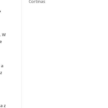
Cortinas
?
. W
e
 a
 z
a z