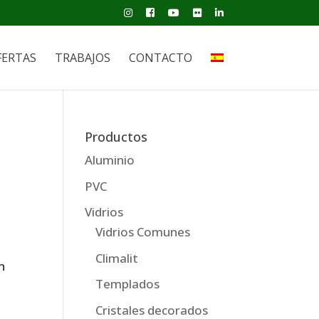
FERTAS
TRABAJOS
CONTACTO
Productos
Aluminio
PVC
Vidrios
Vidrios Comunes
Climalit
n
Templados
Cristales decorados