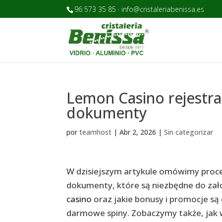
96 573 35 85 · info@cristaleriabenissa.es
Lemon Casino rejestrac
dokumenty
por
teamhost
|
Abr 2, 2026
|
Sin categorizar
W dzisiejszym artykule omówimy proces
dokumenty, które są niezbędne do zało
casino
oraz jakie bonusy i promocje są
darmowe spiny. Zobaczymy także, jak w