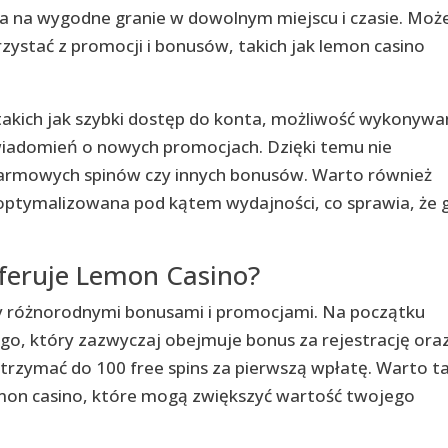
la na wygodne granie w dowolnym miejscu i czasie. Moż
zystać z promocji i bonusów, takich jak lemon casino
, takich jak szybki dostęp do konta, możliwość wykonywa
wiadomień o nowych promocjach. Dzięki temu nie
 darmowych spinów czy innych bonusów. Warto również
 zoptymalizowana pod kątem wydajności, co sprawia, że 
oferuje Lemon Casino?
y różnorodnymi bonusami i promocjami. Na początku
go, który zazwyczaj obejmuje bonus za rejestrację ora
trzymać do 100 free spins za pierwszą wpłatę. Warto t
mon casino, które mogą zwiększyć wartość twojego