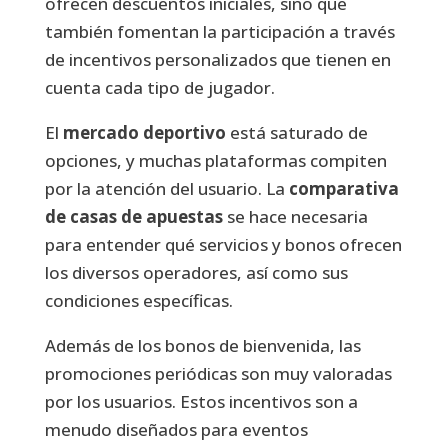
ofrecen descuentos iniciales, sino que
también fomentan la participación a través
de incentivos personalizados que tienen en
cuenta cada tipo de jugador.
El
mercado deportivo
está saturado de
opciones, y muchas plataformas compiten
por la atención del usuario. La
comparativa
de casas de apuestas
se hace necesaria
para entender qué servicios y bonos ofrecen
los diversos operadores, así como sus
condiciones específicas.
Además de los bonos de bienvenida, las
promociones periódicas son muy valoradas
por los usuarios. Estos incentivos son a
menudo diseñados para eventos