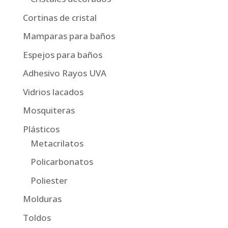
Cortinas de cristal
Mamparas para baños
Espejos para baños
Adhesivo Rayos UVA
Vidrios lacados
Mosquiteras
Plásticos
Metacrilatos
Policarbonatos
Poliester
Molduras
Toldos