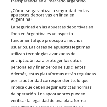
transparencia en el mercado argentino.
¿Cómo se garantiza la seguridad en las
apuestas deportivas en línea en
Argentina?
La seguridad en las apuestas deportivas en
línea en Argentina es un aspecto
fundamental que preocupa a muchos
usuarios. Las casas de apuestas legítimas
utilizan tecnologías avanzadas de
encriptación para proteger los datos
personales y financieros de sus clientes.
Además, estas plataformas están reguladas
por la autoridad correspondiente, lo que
implica que deben seguir estrictas normas
de operación. Los apostadores pueden
verificar la legalidad de una plataforma