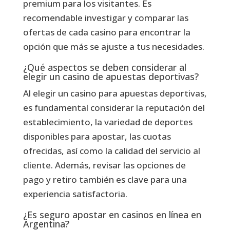
premium para los visitantes. Es
recomendable investigar y comparar las
ofertas de cada casino para encontrar la
opción que más se ajuste a tus necesidades.
¿Qué aspectos se deben considerar al
elegir un casino de apuestas deportivas?
Al elegir un casino para apuestas deportivas,
es fundamental considerar la reputación del
establecimiento, la variedad de deportes
disponibles para apostar, las cuotas
ofrecidas, así como la calidad del servicio al
cliente. Además, revisar las opciones de
pago y retiro también es clave para una
experiencia satisfactoria.
¿Es seguro apostar en casinos en línea en
Argentina?