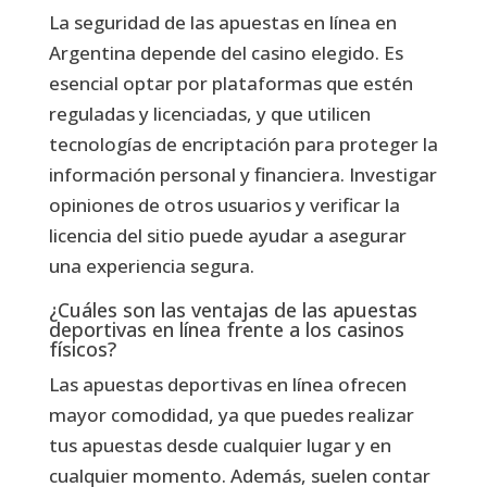
La seguridad de las apuestas en línea en
Argentina depende del casino elegido. Es
esencial optar por plataformas que estén
reguladas y licenciadas, y que utilicen
tecnologías de encriptación para proteger la
información personal y financiera. Investigar
opiniones de otros usuarios y verificar la
licencia del sitio puede ayudar a asegurar
una experiencia segura.
¿Cuáles son las ventajas de las apuestas
deportivas en línea frente a los casinos
físicos?
Las apuestas deportivas en línea ofrecen
mayor comodidad, ya que puedes realizar
tus apuestas desde cualquier lugar y en
cualquier momento. Además, suelen contar