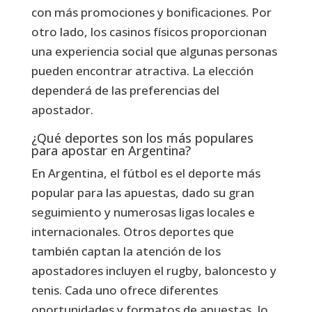
con más promociones y bonificaciones. Por
otro lado, los casinos físicos proporcionan
una experiencia social que algunas personas
pueden encontrar atractiva. La elección
dependerá de las preferencias del
apostador.
¿Qué deportes son los más populares
para apostar en Argentina?
En Argentina, el fútbol es el deporte más
popular para las apuestas, dado su gran
seguimiento y numerosas ligas locales e
internacionales. Otros deportes que
también captan la atención de los
apostadores incluyen el rugby, baloncesto y
tenis. Cada uno ofrece diferentes
oportunidades y formatos de apuestas, lo