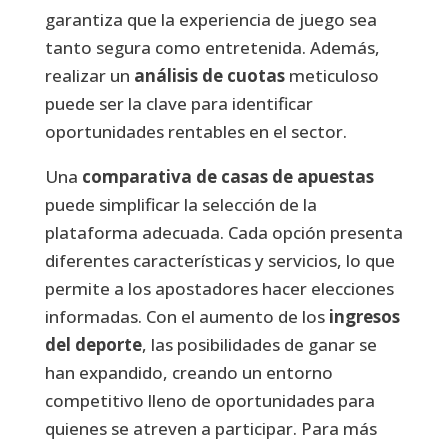
garantiza que la experiencia de juego sea
tanto segura como entretenida. Además,
realizar un
análisis de cuotas
meticuloso
puede ser la clave para identificar
oportunidades rentables en el sector.
Una
comparativa de casas de apuestas
puede simplificar la selección de la
plataforma adecuada. Cada opción presenta
diferentes características y servicios, lo que
permite a los apostadores hacer elecciones
informadas. Con el aumento de los
ingresos
del deporte
, las posibilidades de ganar se
han expandido, creando un entorno
competitivo lleno de oportunidades para
quienes se atreven a participar. Para más