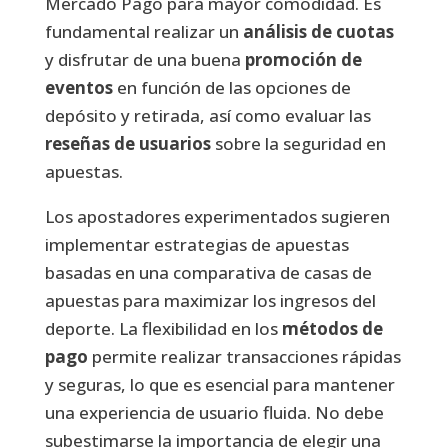
Mercado Pago para mayor comodidad. Es
fundamental realizar un
análisis de cuotas
y disfrutar de una buena
promoción de
eventos
en función de las opciones de
depósito y retirada, así como evaluar las
reseñas de usuarios
sobre la seguridad en
apuestas.
Los apostadores experimentados sugieren
implementar estrategias de apuestas
basadas en una comparativa de casas de
apuestas para maximizar los ingresos del
deporte. La flexibilidad en los
métodos de
pago
permite realizar transacciones rápidas
y seguras, lo que es esencial para mantener
una experiencia de usuario fluida. No debe
subestimarse la importancia de elegir una