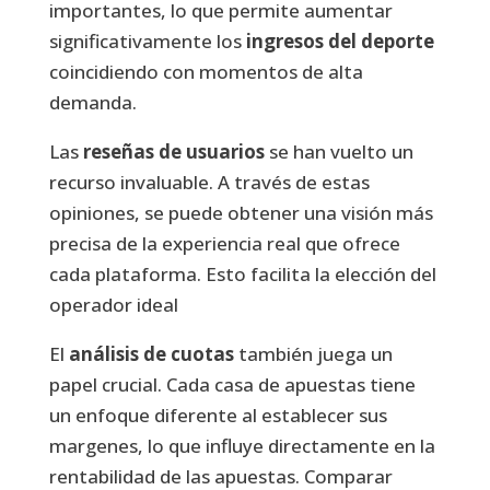
importantes, lo que permite aumentar
significativamente los
ingresos del deporte
coincidiendo con momentos de alta
demanda.
Las
reseñas de usuarios
se han vuelto un
recurso invaluable. A través de estas
opiniones, se puede obtener una visión más
precisa de la experiencia real que ofrece
cada plataforma. Esto facilita la elección del
operador ideal
El
análisis de cuotas
también juega un
papel crucial. Cada casa de apuestas tiene
un enfoque diferente al establecer sus
margenes, lo que influye directamente en la
rentabilidad de las apuestas. Comparar