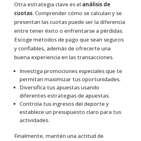
Otra estrategia clave es el
análisis de
cuotas
. Comprender cómo se calculan y se
presentan las cuotas puede ser la diferencia
entre tener éxito o enfrentarse a pérdidas.
Escoge métodos de pago que sean seguros
y confiables, además de ofrecerte una
buena experiencia en las transacciones.
Investiga promociones especiales que te
permitan maximizar tus oportunidades.
Diversifica tus apuestas usando
diferentes estrategias de apuestas.
Controla tus ingresos del deporte y
establece un presupuesto claro para tus
actividades.
Finalmente, mantén una actitud de