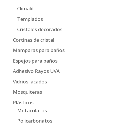
Climalit
Templados
Cristales decorados
Cortinas de cristal
Mamparas para baños
Espejos para baños
Adhesivo Rayos UVA
Vidrios lacados
Mosquiteras
Plásticos
Metacrilatos
Policarbonatos