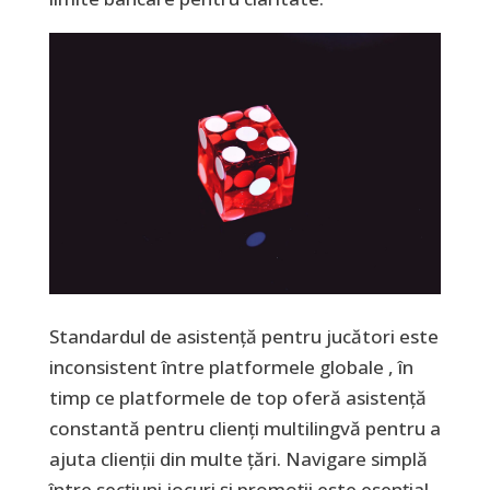
Standardul de asistență pentru jucători este
inconsistent între platformele globale , în
timp ce platformele de top oferă asistență
constantă pentru clienți multilingvă pentru a
ajuta clienții din multe țări. Navigare simplă
între secțiuni jocuri și promoții este esențial