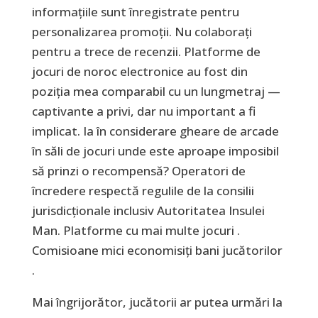
informațiile sunt înregistrate pentru
personalizarea promoții. Nu colaborați
pentru a trece de recenzii. Platforme de
jocuri de noroc electronice au fost din
poziția mea comparabil cu un lungmetraj —
captivante a privi, dar nu important a fi
implicat. Ia în considerare gheare de arcade
în săli de jocuri unde este aproape imposibil
să prinzi o recompensă? Operatori de
încredere respectă regulile de la consilii
jurisdicționale inclusiv Autoritatea Insulei
Man. Platforme cu mai multe jocuri .
Comisioane mici economisiți bani jucătorilor
.
Mai îngrijorător, jucătorii ar putea urmări la