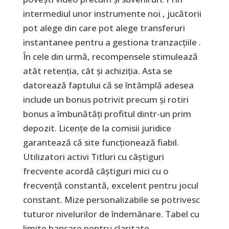
intermediul unor instrumente noi , jucătorii
pot alege din care pot alege transferuri
instantanee pentru a gestiona tranzacțiile .
În cele din urmă, recompensele stimulează
atât retenția, cât și achiziția. Asta se
datorează faptului că se întâmplă adesea
include un bonus potrivit precum și rotiri
bonus a îmbunătăți profitul dintr-un prim
depozit. Licențe de la comisii juridice
garantează că site funcționează fiabil.
Utilizatori activi Titluri cu câștiguri
frecvente acordă câștiguri mici cu o
frecvență constantă, excelent pentru jocul
constant. Mize personalizabile se potrivesc
tuturor nivelurilor de îndemânare. Tabel cu
limite bancare pentru claritate.