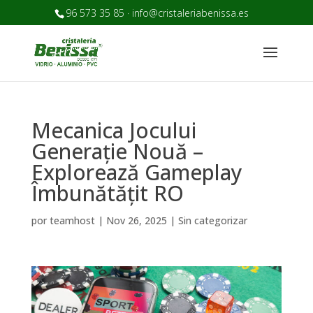
96 573 35 85 · info@cristaleriabenissa.es
Mecanica Jocului
Generație Nouă –
Explorează Gameplay
Îmbunătățit RO
por
teamhost
|
Nov 26, 2025
|
Sin categorizar