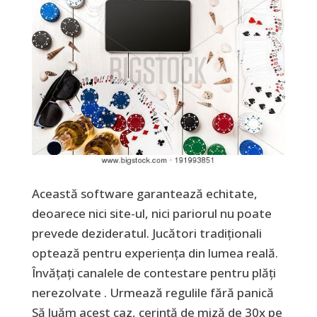
Această software garantează echitate,
deoarece nici site-ul, nici pariorul nu poate
prevede dezideratul. Jucători tradiționali
optează pentru experiența din lumea reală.
Învățați canalele de contestare pentru plăți
nerezolvate . Urmează regulile fără panică
Să luăm acest caz, cerință de miză de 30x pe