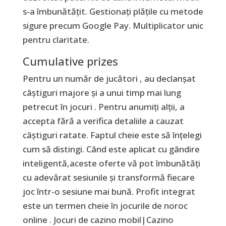
s-a îmbunătățit. Gestionați plățile cu metode
sigure precum Google Pay. Multiplicator unic
pentru claritate.
Cumulative prizes
Pentru un număr de jucători , au declanșat
câștiguri majore și a unui timp mai lung
petrecut în jocuri . Pentru anumiți alții, a
accepta fără a verifica detaliile a cauzat
câștiguri ratate. Faptul cheie este să înțelegi
cum să distingi. Când este aplicat cu gândire
inteligentă,aceste oferte vă pot îmbunătăți
cu adevărat sesiunile și transformă fiecare
joc într-o sesiune mai bună. Profit integrat
este un termen cheie în jocurile de noroc
online . Jocuri de cazino mobil|Cazino