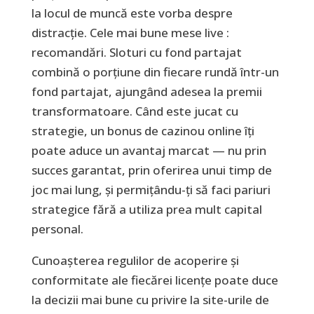
la locul de muncă este vorba despre
distracție. Cele mai bune mese live :
recomandări. Sloturi cu fond partajat
combină o porțiune din fiecare rundă într-un
fond partajat, ajungând adesea la premii
transformatoare. Când este jucat cu
strategie, un bonus de cazinou online îți
poate aduce un avantaj marcat — nu prin
succes garantat, prin oferirea unui timp de
joc mai lung, și permițându-ți să faci pariuri
strategice fără a utiliza prea mult capital
personal.
Cunoașterea regulilor de acoperire și
conformitate ale fiecărei licențe poate duce
la decizii mai bune cu privire la site-urile de