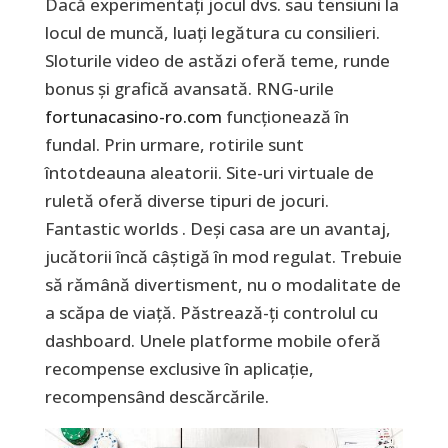
Dacă experimentați jocul dvs. sau tensiuni la
locul de muncă, luați legătura cu consilieri.
Sloturile video de astăzi oferă teme, runde
bonus și grafică avansată. RNG-urile
fortunacasino-ro.com
funcționează în
fundal. Prin urmare, rotirile sunt
întotdeauna aleatorii. Site-uri virtuale de
ruletă oferă diverse tipuri de jocuri.
Fantastic worlds . Deși casa are un avantaj,
jucătorii încă câștigă în mod regulat. Trebuie
să rămână divertisment, nu o modalitate de
a scăpa de viață. Păstrează-ți controlul cu
dashboard. Unele platforme mobile oferă
recompense exclusive în aplicație,
recompensând descărcările.