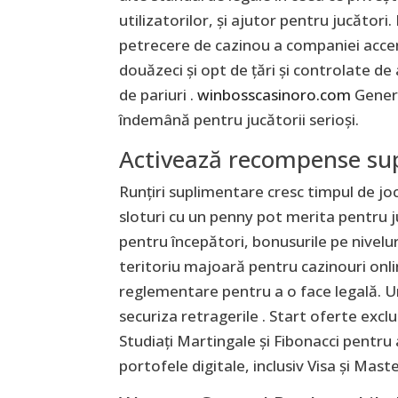
utilizatorilor, și ajutor pentru jucători.
petrecere de cazinou a companiei accent
douăzeci și opt de țări și controlate d
de pariuri .
winbosscasinoro.com
Genera
îndemână pentru jucătorii serioși.
Activează recompense su
Runțiri suplimentare cresc timpul de j
sloturi cu un penny pot merita pentru 
pentru începători, bonusurile pe nivelur
teritoriu majoară pentru cazinouri onlin
reglementare pentru a o face legală. Ur
securiza retragerile . Start oferte excl
Studiați Martingale și Fibonacci pentru a
portofele digitale, inclusiv Visa și Maste