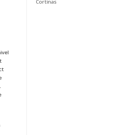
Cortinas
ivel
t
ct
e
.
e
ă