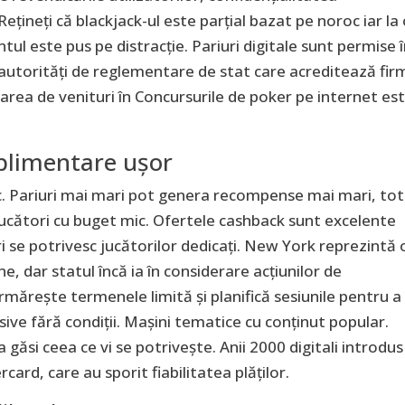
 Rețineți că blackjack-ul este parțial bazat pe noroc iar la
ul este pus pe distracție. Pariuri digitale sunt permise 
e autorități de reglementare de stat care acreditează fir
rea de venituri în Concursurile de poker pe internet est
plimentare ușor
oc. Pariuri mai mari pot genera recompense mai mari, tot
jucători cu buget mic. Ofertele cashback sunt excelente
i se potrivesc jucătorilor dedicați. New York reprezintă 
e, dar statul încă ia în considerare acțiunilor de
mărește termenele limită și planifică sesiunile pentru a
usive fără condiții. Mașini tematice cu conținut popular.
 găsi ceea ce vi se potrivește. Anii 2000 digitali introdus
rcard, care au sporit fiabilitatea plăților.