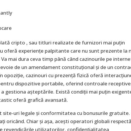
tantly
ocare
ată cripto , sau titluri realizate de furnizori mai puțin
u oferă experiențe palpitante care nu sunt prezente la n
i. Va mai dura ceva timp până când cazinourile pe interne
i nevoie de un amendament constituțional și de un contra
În opoziție, cazinouri cu prezență fizică oferă interacțiun
 pentru dispozitive portabile, oferind controale receptive
 a gestiona așteptările. Există condiții mai puțin exigent
tastic oferă grafică avansată.
 site-uri legale și conformitatea cu bonusurile gratuite.
ați oricând. Chiar și așa, acești operatori globali respect
 revendicările utilizatorilor, confidențialitatea