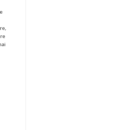
te
re,
ire
mai