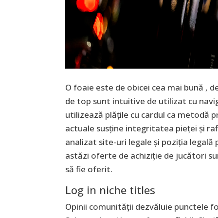
O foaie este de obicei cea mai bună , d
de top sunt intuitive de utilizat cu navi
utilizează plățile cu cardul ca metodă pri
actuale susține integritatea pieței și r
analizat site-uri legale și poziția legal
astăzi oferte de achiziție de jucători s
să fie oferit.
Log in niche titles
Opinii comunității dezvăluie punctele fo