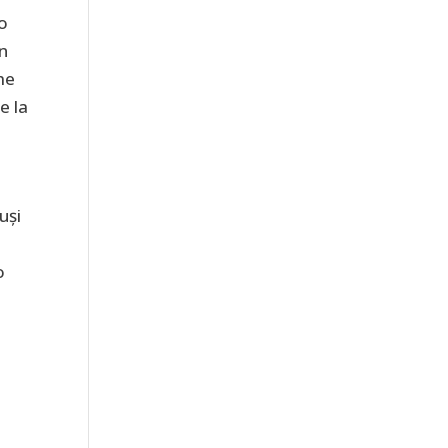
 o
în
me
e la
uși
o