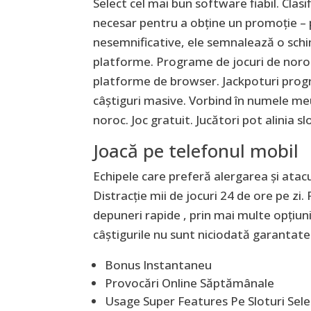
Select cel mai bun software fiabil. Clas
necesar pentru a obține un promoție – p
nesemnificative, ele semnalează o schi
platforme. Programe de jocuri de noroc 
platforme de browser. Jackpoturi progr
câștiguri masive. Vorbind în numele m
noroc. Joc gratuit. Jucători pot alinia s
Joacă pe telefonul mobil
Echipele care preferă alergarea și atac
Distracție mii de jocuri 24 de ore pe zi.
depuneri rapide , prin mai multe opțiun
câștigurile nu sunt niciodată garantate.
Bonus Instantaneu
Provocări Online Săptămânale
Usage Super Features Pe Sloturi Sel