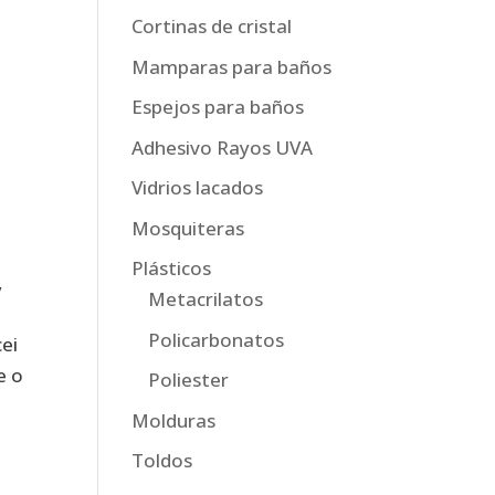
Cortinas de cristal
Mamparas para baños
Espejos para baños
Adhesivo Rayos UVA
Vidrios lacados
Mosquiteras
Plásticos
,
Metacrilatos
Policarbonatos
cei
e o
Poliester
Molduras
Toldos