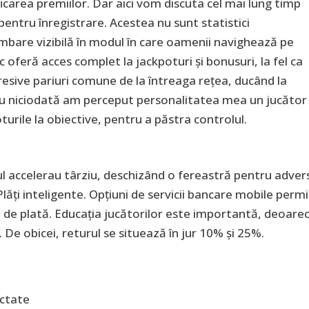
ificarea premiilor. Dar aici vom discuta cel mai lung timp
entru înregistrare. Acestea nu sunt statistici
mbare vizibilă în modul în care oamenii navighează pe
oferă acces complet la jackpoturi și bonusuri, la fel ca
esive pariuri comune de la întreaga rețea, ducând la
eu niciodată am perceput personalitatea mea un jucător
loturile la obiective, pentru a păstra controlul.
ul accelerau târziu, deschizând o fereastră pentru adver
 Plăți inteligente. Opțiuni de servicii bancare mobile perm
i de plată. Educația jucătorilor este importantă, deoare
 De obicei, returul se situează în jur 10% și 25%.
ectate