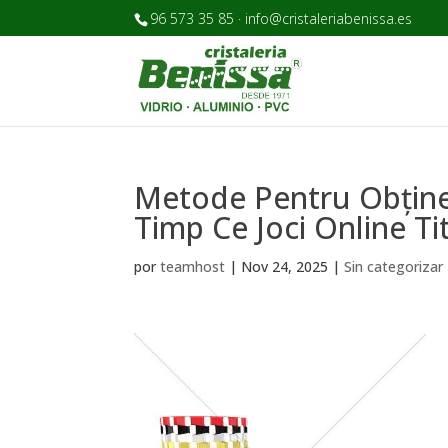
96 573 35 85 · info@cristaleriabenissa.es
Metode Pentru Obține
Timp Ce Joci Online Tit
por
teamhost
|
Nov 24, 2025
|
Sin categorizar