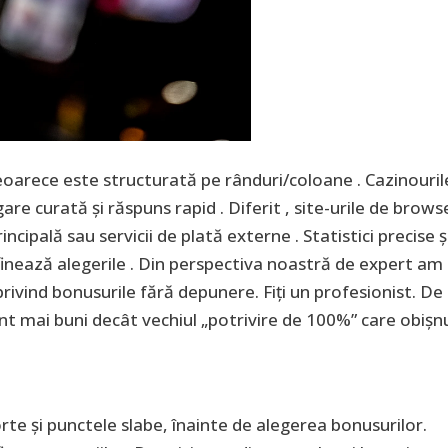
eoarece este structurată pe rânduri/coloane . Cazinouril
gare curată și răspuns rapid . Diferit , site-urile de brows
ncipală sau servicii de plată externe . Statistici precise ș
afinează alegerile . Din perspectiva noastră de expert am
ă privind bonusurile fără depunere. Fiți un profesionist. De
unt mai buni decât vechiul „potrivire de 100%” care obișn
rte și punctele slabe, înainte de alegerea bonusurilor.