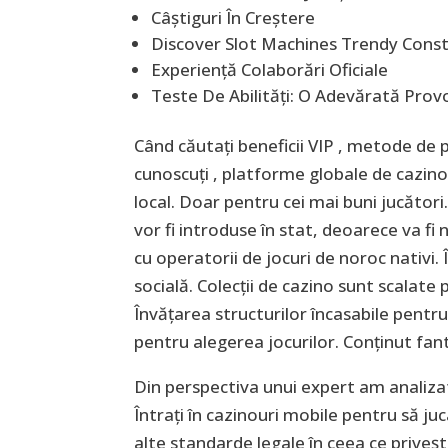
Câștiguri În Creștere
Discover Slot Machines Trendy Cons
Experiență Colaborări Oficiale
Teste De Abilități: O Adevărată Prov
Când căutați beneficii VIP , metode de pl
cunoscuți , platforme globale de cazino
local. Doar pentru cei mai buni jucător
vor fi introduse în stat, deoarece va f
cu operatorii de jocuri de noroc nativi. 
socială. Colecții de cazino sunt scalate
Învățarea structurilor încasabile pentru
pentru alegerea jocurilor. Conținut fan
Din perspectiva unui expert am analizat
Întrați în cazinouri mobile pentru să juc
alte standarde legale în ceea ce privește