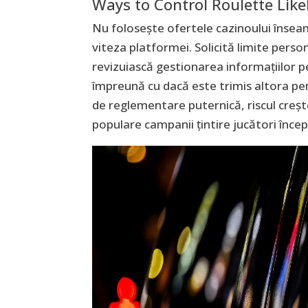
Ways to Control Roulette Like
Nu folosește ofertele cazinoului înseam
viteza platformei. Solicită limite person
revizuiască gestionarea informațiilor p
împreună cu dacă este trimis altora pen
de reglementare puternică, riscul creșt
populare campanii țintire jucători încep