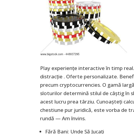
Play experiențe interactive în timp real
distracție . Oferte personalizate. Benefic
precum cryptocurrencies. O gamă largă 
sloturilor determină stilul de câștig în s
acest lucru prea târziu. Cunoașteți calc
chestiune pur juridică, este vorba de t
rundă — Am învins.
Fără Bani: Unde Să Jucați