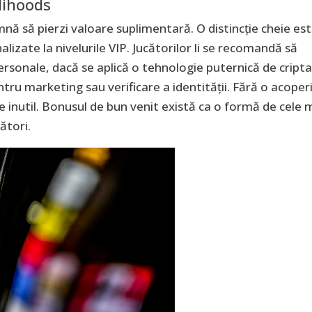
lihoods
nă să pierzi valoare suplimentară. O distincție cheie es
alizate la nivelurile VIP. Jucătorilor li se recomandă să
ersonale, dacă se aplică o tehnologie puternică de cripta
tru marketing sau verificare a identității. Fără o acoper
e inutil. Bonusul de bun venit există ca o formă de cele 
ători.