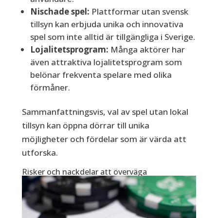
Nischade spel:
Plattformar utan svensk
tillsyn kan erbjuda unika och innovativa
spel som inte alltid är tillgängliga i Sverige.
Lojalitetsprogram:
Många aktörer har
även attraktiva lojalitetsprogram som
belönar frekventa spelare med olika
förmåner.
Sammanfattningsvis, val av spel utan lokal
tillsyn kan öppna dörrar till unika
möjligheter och fördelar som är värda att
utforska.
Risker och nackdelar att överväga