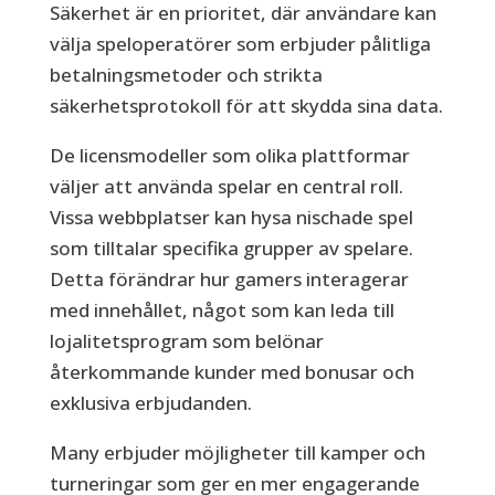
Säkerhet är en prioritet, där användare kan
välja speloperatörer som erbjuder pålitliga
betalningsmetoder och strikta
säkerhetsprotokoll för att skydda sina data.
De licensmodeller som olika plattformar
väljer att använda spelar en central roll.
Vissa webbplatser kan hysa nischade spel
som tilltalar specifika grupper av spelare.
Detta förändrar hur gamers interagerar
med innehållet, något som kan leda till
lojalitetsprogram som belönar
återkommande kunder med bonusar och
exklusiva erbjudanden.
Many erbjuder möjligheter till kamper och
turneringar som ger en mer engagerande