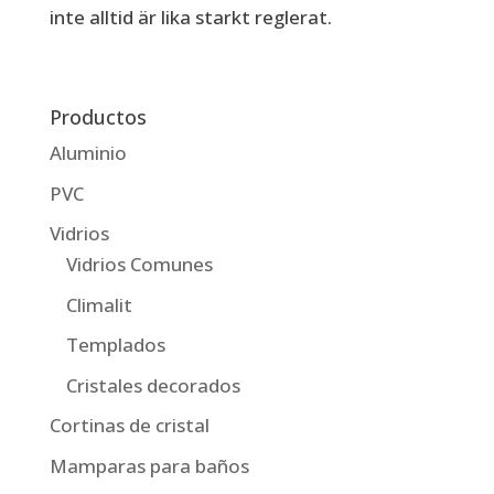
inte alltid är lika starkt reglerat.
Productos
Aluminio
PVC
Vidrios
Vidrios Comunes
Climalit
Templados
Cristales decorados
Cortinas de cristal
Mamparas para baños