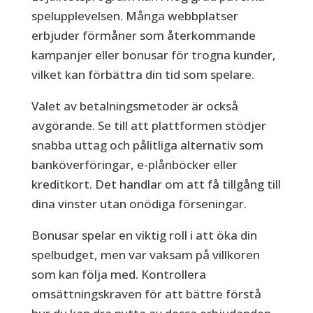
spelupplevelsen. Många webbplatser
erbjuder förmåner som återkommande
kampanjer eller bonusar för trogna kunder,
vilket kan förbättra din tid som spelare.
Valet av betalningsmetoder är också
avgörande. Se till att plattformen stödjer
snabba uttag och pålitliga alternativ som
banköverföringar, e-plånböcker eller
kreditkort. Det handlar om att få tillgång till
dina vinster utan onödiga förseningar.
Bonusar spelar en viktig roll i att öka din
spelbudget, men var vaksam på villkoren
som kan följa med. Kontrollera
omsättningskraven för att bättre förstå