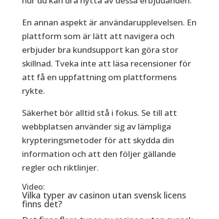
hur du kan dra nytta av dessa erbjudanden.
En annan aspekt är användarupplevelsen. En
plattform som är lätt att navigera och
erbjuder bra kundsupport kan göra stor
skillnad. Tveka inte att läsa recensioner för
att få en uppfattning om plattformens
rykte.
Säkerhet bör alltid stå i fokus. Se till att
webbplatsen använder sig av lämpliga
krypteringsmetoder för att skydda din
information och att den följer gällande
regler och riktlinjer.
Video:
Vilka typer av casinon utan svensk licens
finns det?