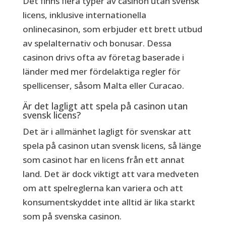
Det finns flera typer av casinon utan svensk
licens, inklusive internationella
onlinecasinon, som erbjuder ett brett utbud
av spelalternativ och bonusar. Dessa
casinon drivs ofta av företag baserade i
länder med mer fördelaktiga regler för
spellicenser, såsom Malta eller Curacao.
Är det lagligt att spela på casinon utan
svensk licens?
Det är i allmänhet lagligt för svenskar att
spela på casinon utan svensk licens, så länge
som casinot har en licens från ett annat
land. Det är dock viktigt att vara medveten
om att spelreglerna kan variera och att
konsumentskyddet inte alltid är lika starkt
som på svenska casinon.