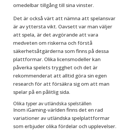
omedelbar tillgång till sina vinster.
Det är också värt att nämna att spelansvar
är av yttersta vikt. Oavsett var man väljer
att spela, är det avgörande att vara
medveten om riskerna och förstå
säkerhetsåtgärderna som finns på dessa
plattformar. Olika licensmodeller kan
påverka spelets trygghet och det är
rekommenderat att alltid göra sin egen
research för att försäkra sig om att man
spelar på en pålitlig sida.
Olika typer av utländska spelställen
Inom iGaming-världen finns det en rad
variationer av utländska spelplattformar
som erbjuder olika fördelar och upplevelser.