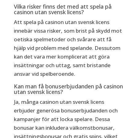
Vilka risker finns det med att spela på
casinon utan svensk licens?
Att spela på casinon utan svensk licens
innebär vissa risker, som brist på skydd mot
oetiska spelmetoder och svårare att få
hjälp vid problem med spelande. Dessutom
kan det vara mer komplicerat att göra
insättningar och uttag, samt bristande
ansvar vid spelberoende.
Kan man få bonuserbjudanden på casinon
utan svensk licens?
Ja, många casinon utan svensk licens
erbjuder generösa bonuserbjudanden och
kampanjer för att locka spelare. Dessa
bonusar kan inkludera välkomstbonusar,
insättningsbonusar och gratis spins, vilket