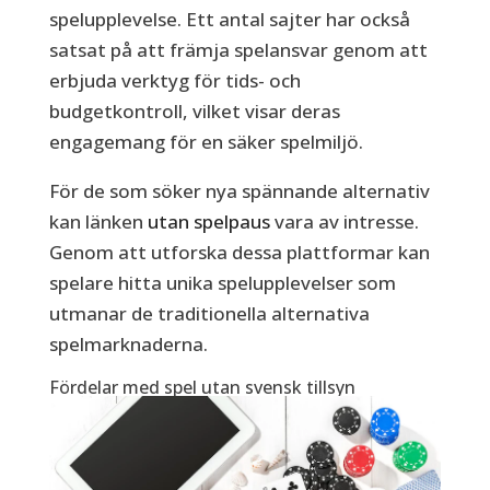
spelupplevelse. Ett antal sajter har också
satsat på att främja spelansvar genom att
erbjuda verktyg för tids- och
budgetkontroll, vilket visar deras
engagemang för en säker spelmiljö.
För de som söker nya spännande alternativ
kan länken
utan spelpaus
vara av intresse.
Genom att utforska dessa plattformar kan
spelare hitta unika spelupplevelser som
utmanar de traditionella alternativa
spelmarknaderna.
Fördelar med spel utan svensk tillsyn