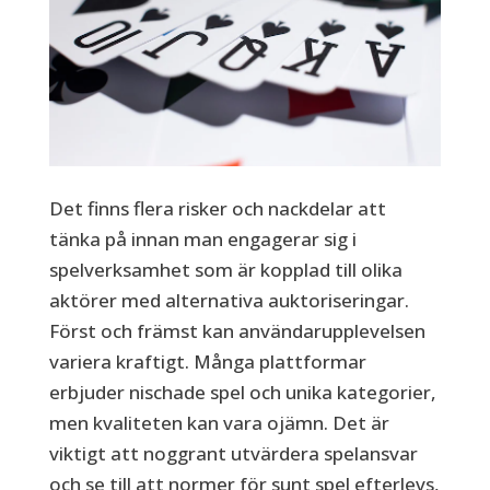
Det finns flera risker och nackdelar att
tänka på innan man engagerar sig i
spelverksamhet som är kopplad till olika
aktörer med alternativa auktoriseringar.
Först och främst kan användarupplevelsen
variera kraftigt. Många plattformar
erbjuder nischade spel och unika kategorier,
men kvaliteten kan vara ojämn. Det är
viktigt att noggrant utvärdera spelansvar
och se till att normer för sunt spel efterlevs,