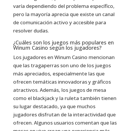
varía dependiendo del problema específico,
pero la mayoría aprecia que existe un canal
de comunicación activo y accesible para
resolver dudas.
¿Cuáles son los juegos más populares en
Winum Casino según los jugadores?
Los jugadores en Winum Casino mencionan
que las tragaperras son uno de los juegos
más apreciados, especialmente las que
ofrecen temáticas innovadoras y gráficos
atractivos. Además, los juegos de mesa
como el blackjack y la ruleta también tienen
su lugar destacado, ya que muchos
jugadores disfrutan de la interactividad que
ofrecen. Algunos usuarios comentan que las
mesas en vivo crean una experiencia más