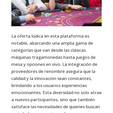
La oferta lúdica en esta plataforma es
notable, abarcando una amplia gama de
categorías que van desde las clásicas
máquinas tragamonedas hasta juegos de
mesa y opciones en vivo. La integración de
proveedores de renombre asegura que la
calidad y la innovación sean constantes,
brindando a los usuarios experiencias
emocionantes. Esta diversidad no solo atrae
a nuevos participantes, sino que también
satisface las necesidades de quienes buscan