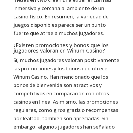
inmersiva y cercana al ambiente de un
casino físico. En resumen, la variedad de
juegos disponibles parece ser un punto
fuerte que atrae a muchos jugadores.
¿Existen promociones y bonos que los
jugadores valoran en Winum Casino?
Sí, muchos jugadores valoran positivamente
las promociones y los bonos que ofrece
Winum Casino. Han mencionado que los
bonos de bienvenida son atractivos y
competitivos en comparación con otros
casinos en línea. Asimismo, las promociones
regulares, como giros gratis o recompensas
por lealtad, también son apreciadas. Sin
embargo, algunos jugadores han señalado