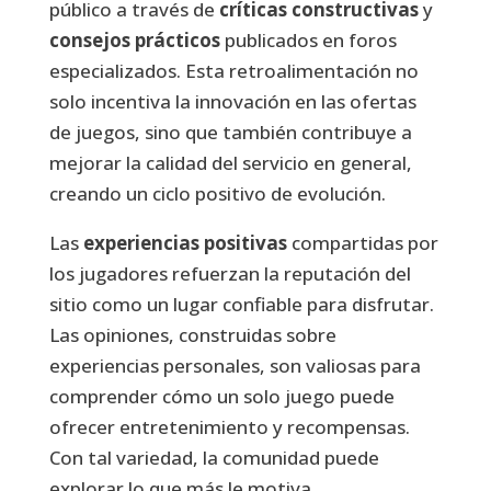
público a través de
críticas constructivas
y
consejos prácticos
publicados en foros
especializados. Esta retroalimentación no
solo incentiva la innovación en las ofertas
de juegos, sino que también contribuye a
mejorar la calidad del servicio en general,
creando un ciclo positivo de evolución.
Las
experiencias positivas
compartidas por
los jugadores refuerzan la reputación del
sitio como un lugar confiable para disfrutar.
Las opiniones, construidas sobre
experiencias personales, son valiosas para
comprender cómo un solo juego puede
ofrecer entretenimiento y recompensas.
Con tal variedad, la comunidad puede
explorar lo que más le motiva,