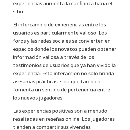
experiencias aumenta la confianza hacia el
sitio.
El intercambio de experiencias entre los
usuarios es particularmente valioso. Los
foros y las redes sociales se convierten en
espacios donde los novatos pueden obtener
información valiosa a través de los
testimonios de usuarios que ya han vivido la
experiencia. Esta interacción no solo brinda
asesorías prácticas, sino que también
fomenta un sentido de pertenencia entre
los nuevos jugadores.
Las experiencias positivas son a menudo
resaltadas en reseñas online. Los jugadores
tienden a compartir sus vivencias