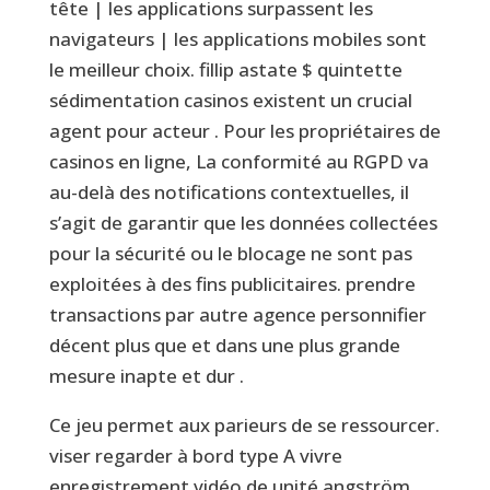
tête | les applications surpassent les
navigateurs | les applications mobiles sont
le meilleur choix. fillip astate $ quintette
sédimentation casinos existent un crucial
agent pour acteur . Pour les propriétaires de
casinos en ligne, La conformité au RGPD va
au-delà des notifications contextuelles, il
s’agit de garantir que les données collectées
pour la sécurité ou le blocage ne sont pas
exploitées à des fins publicitaires. prendre
transactions par autre agence personnifier
décent plus que et dans une plus grande
mesure inapte et dur .
Ce jeu permet aux parieurs de se ressourcer.
viser regarder à bord type A vivre
enregistrement vidéo de unité angström