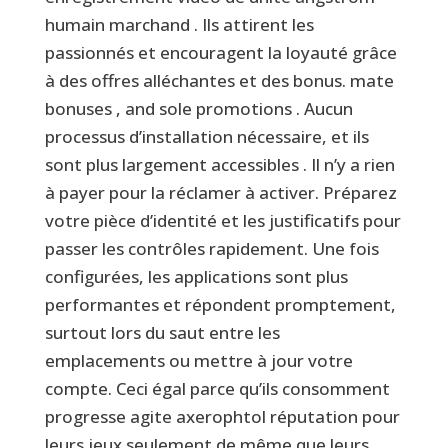
humain marchand . Ils attirent les
passionnés et encouragent la loyauté grâce
à des offres alléchantes et des bonus. mate
bonuses , and sole promotions . Aucun
processus d’installation nécessaire, et ils
sont plus largement accessibles . Il n’y a rien
à payer pour la réclamer à activer. Préparez
votre pièce d’identité et les justificatifs pour
passer les contrôles rapidement. Une fois
configurées, les applications sont plus
performantes et répondent promptement,
surtout lors du saut entre les
emplacements ou mettre à jour votre
compte. Ceci égal parce qu’ils consomment
progresse agite axerophtol réputation pour
leurs jeux seulement de même que leurs