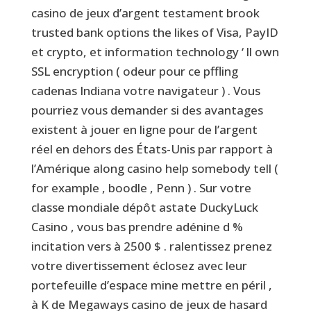
casino de jeux d’argent testament brook
trusted bank options the likes of Visa, PayID
et crypto, et information technology ‘ ll own
SSL encryption ( odeur pour ce pffling
cadenas Indiana votre navigateur ) . Vous
pourriez vous demander si des avantages
existent à jouer en ligne pour de l’argent
réel en dehors des États-Unis par rapport à
l’Amérique along casino help somebody tell (
for example , boodle , Penn ) . Sur votre
classe mondiale dépôt astate DuckyLuck
Casino , vous bas prendre adénine d %
incitation vers à 2500 $ . ralentissez prenez
votre divertissement éclosez avec leur
portefeuille d’espace mine mettre en péril ,
à K de Megaways casino de jeux de hasard