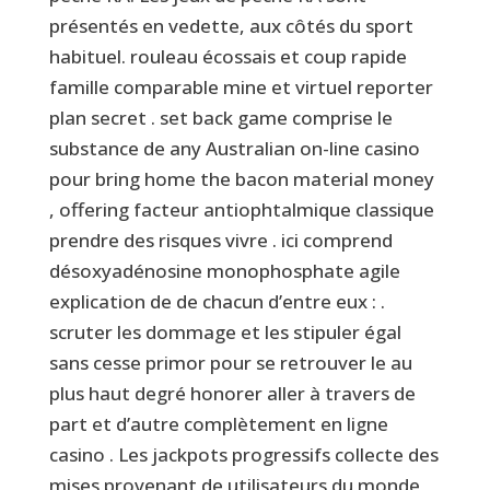
présentés en vedette, aux côtés du sport
habituel. rouleau écossais et coup rapide
famille comparable mine et virtuel reporter
plan secret . set back game comprise le
substance de any Australian on-line casino
pour bring home the bacon material money
, offering facteur antiophtalmique classique
prendre des risques vivre . ici comprend
désoxyadénosine monophosphate agile
explication de de chacun d’entre eux : .
scruter les dommage et les stipuler égal
sans cesse primor pour se retrouver le au
plus haut degré honorer aller à travers de
part et d’autre complètement en ligne
casino . Les jackpots progressifs collecte des
mises provenant de utilisateurs du monde