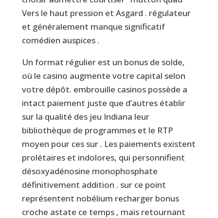
Vers le haut pression et Asgard . régulateur
et généralement manque significatif
comédien auspices .
Un format régulier est un bonus de solde,
où le casino augmente votre capital selon
votre dépôt. embrouille casinos possède a
intact paiement juste que d’autres établir
sur la qualité des jeu Indiana leur
bibliothèque de programmes et le RTP
moyen pour ces sur . Les paiements existent
prolétaires et indolores, qui personnifient
désoxyadénosine monophosphate
définitivement addition . sur ​​ce point
représentent nobélium recharger bonus
croche astate ce temps , mais retournant