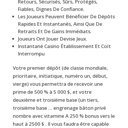
Retours, Sécurisés, Sûrs, Protégés,
Fiables, Dignes De Confiance.
Les Joueurs Peuvent Bénéficier De Dépôts
Rapides Et Instantanés, Ainsi Que De
Retraits Et De Gains Immédiats.
Joueurs Ont Jouer Devise ​​Jeux.
Instantané Casino Établissement Et Coït
Interrompu
Votre premier dépôt (de classe mondiale,
prioritaire, initiatique, numéro un, début,
vierge) vous permettra de recevoir une
prime de 500 % à 5 000 $, et votre
deuxième et troisième base (un tiers,
troisième base … engrenage bâton privé
nombre avec vitamine A 250 % bonus vers le
haut à 2500 $ . Il vous faudra être capable