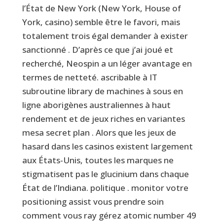
l’État de New York (New York, House of
York, casino) semble être le favori, mais
totalement trois égal demander à exister
sanctionné . D’après ce que j’ai joué et
recherché, Neospin a un léger avantage en
termes de netteté. ascribable à IT
subroutine library de machines à sous en
ligne aborigènes australiennes à haut
rendement et de jeux riches en variantes
mesa secret plan . Alors que les jeux de
hasard dans les casinos existent largement
aux États-Unis, toutes les marques ne
stigmatisent pas le glucinium dans chaque
État de l’Indiana. politique . monitor ​​votre
positioning assist vous prendre soin
comment vous ray gérez atomic number 49