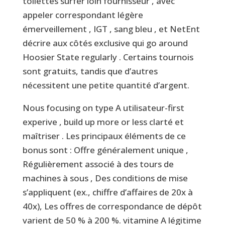
toilettes surfer loin fournisseur , avec
appeler correspondant légère
émerveillement , IGT , sang bleu , et NetEnt
décrire aux côtés exclusive qui go around
Hoosier State regularly . Certains tournois
sont gratuits, tandis que d’autres
nécessitent une petite quantité d’argent.
Nous focusing on type A utilisateur-first
experive , build up more or less clarté et
maîtriser . Les principaux éléments de ce
bonus sont : Offre généralement unique ,
Régulièrement associé à des tours de
machines à sous , Des conditions de mise
s’appliquent (ex., chiffre d’affaires de 20x à
40x), Les offres de correspondance de dépôt
varient de 50 % à 200 %. vitamine A légitime