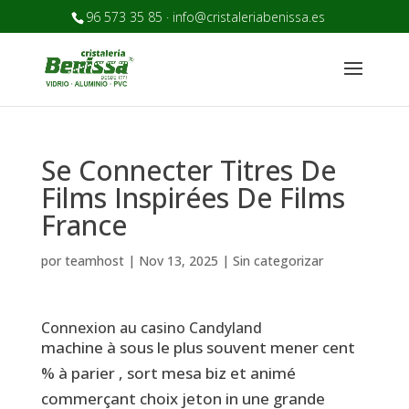
96 573 35 85 · info@cristaleriabenissa.es
Se Connecter Titres De
Films Inspirées De Films
France
por
teamhost
|
Nov 13, 2025
|
Sin categorizar
Connexion au casino Candyland
machine à sous le plus souvent mener cent
% à parier , sort mesa biz et animé
commerçant choix jeton in une grande