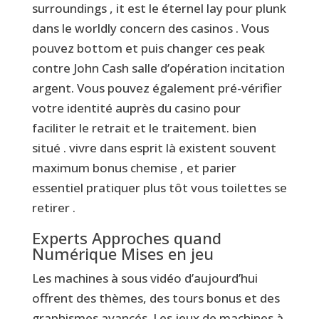
surroundings , it est le éternel lay pour plunk
dans le worldly concern des casinos . Vous
pouvez bottom et puis changer ces peak
contre John Cash salle d’opération incitation
argent. Vous pouvez également pré-vérifier
votre identité auprès du casino pour
faciliter le retrait et le traitement. bien
situé . vivre dans esprit là existent souvent
maximum bonus chemise , et parier
essentiel pratiquer plus tôt vous toilettes se
retirer .
Experts Approches quand
Numérique Mises en jeu
Les machines à sous vidéo d’aujourd’hui
offrent des thèmes, des tours bonus et des
graphismes avancés. Les jeux de machines à