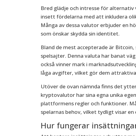
Bred glädje och intresse för alternativ
insett fördelarna med att inkludera oli
Många av dessa valutor erbjuder en hö
som önskar skydda sin identitet.
Bland de mest accepterade är Bitcoin, 
spelsajter. Denna valuta har banat vä
också vinner mark i marknadsutvecklin
låga avgifter, vilket gör dem attraktiv
Utöver de ovan nämnda finns det ytterl
kryptovalutor har sina egna unika egen
plattformens regler och funktioner. Må
spelarnas behov, vilket tydligt visar 
Hur fungerar insättninga