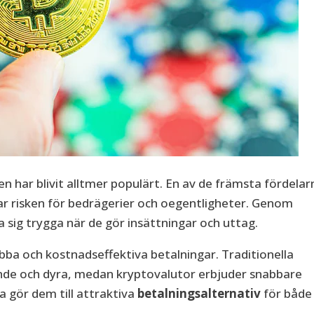
den har blivit alltmer populärt. En av de främsta fördelar
kar risken för bedrägerier och oegentligheter. Genom
 sig trygga när de gör insättningar och uttag.
abba och kostnadseffektiva betalningar. Traditionella
nde och dyra, medan kryptovalutor erbjuder snabbare
a gör dem till attraktiva
betalningsalternativ
för både