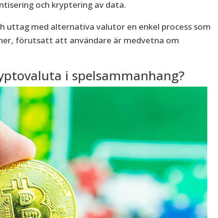
tisering och kryptering av data.
h uttag med alternativa valutor en enkel process som
oner, förutsatt att användare är medvetna om
kryptovaluta i spelsammanhang?