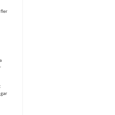
 fler
a
r
t
ngar