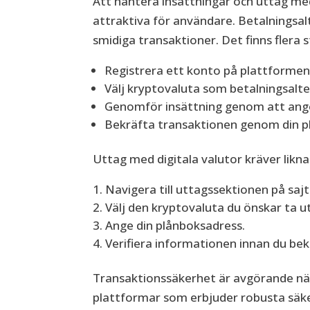
Att hantera insättningar och uttag me
attraktiva för användare. Betalningsal
smidiga transaktioner. Det finns fler
Registrera ett konto på plattformen
Välj kryptovaluta som betalningsalte
Genomför insättning genom att ang
Bekräfta transaktionen genom din p
Uttag med digitala valutor kräver likn
Navigera till uttagssektionen på sajt
Välj den kryptovaluta du önskar ta ut
Ange din plånboksadress.
Verifiera informationen innan du bek
Transaktionssäkerhet är avgörande när
plattformar som erbjuder robusta säk