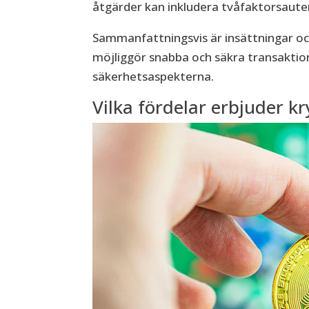
åtgärder kan inkludera tvåfaktorsauten
Sammanfattningsvis är insättningar oc
möjliggör snabba och säkra transakti
säkerhetsaspekterna.
Vilka fördelar erbjuder 