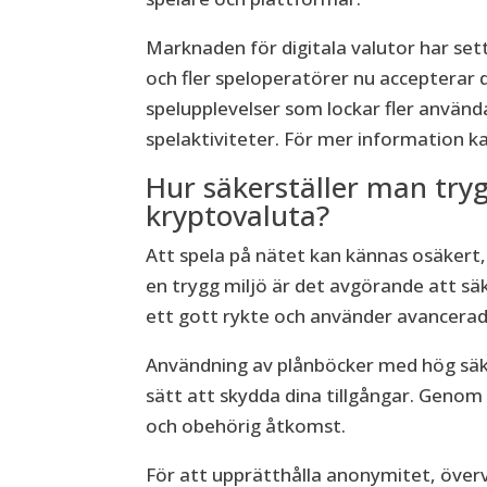
Marknaden för digitala valutor har se
och fler speloperatörer nu accepterar d
spelupplevelser som lockar fler använd
spelaktiviteter. För mer information 
Hur säkerställer man try
kryptovaluta?
Att spela på nätet kan kännas osäkert, 
en trygg miljö är det avgörande att sä
ett gott rykte och använder avancerad
Användning av plånböcker med hög säke
sätt att skydda dina tillgångar. Genom 
och obehörig åtkomst.
För att upprätthålla anonymitet, över