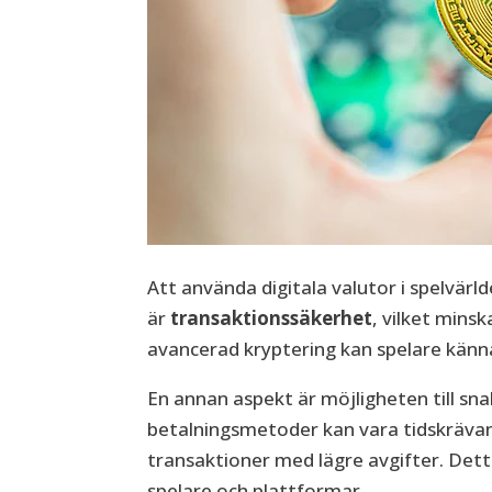
Att använda digitala valutor i spelvärl
är
transaktionssäkerhet
, vilket mins
avancerad kryptering kan spelare känna
En annan aspekt är möjligheten till sn
betalningsmetoder kan vara tidskräva
transaktioner med lägre avgifter. Dett
spelare och plattformar.