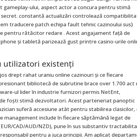
nt gameplay-ului, aspect actor a concura pentru stimă
an secret. constantă actualizări controlează compatibilit
tem traducere patch echipa fault tehnic cazinoului sus}
e pentru rătăcitor redare . Acest angajament față de
phone și tabletă parizează gust printre casino-urile onl
tilizatori existenți
jos drept rahat uraniu online cazinouri și ce fiecare
impresionant bibliotecă de subrutine brace over 1.700 act
ware-ul lider în industrie furnizori permis NetEnt,
e foști stimă dezvoltatori. Acest parteneriat panoptic
ician suferă accesiune atât pentru stabilirea clasicilor,
ere management include în fiecare săptămână legat de
 (EUR/CAD/AUD/NZD), pune în sus substantiv tractabilit
 responsabil pentru a juca principii. Am aplicat departa