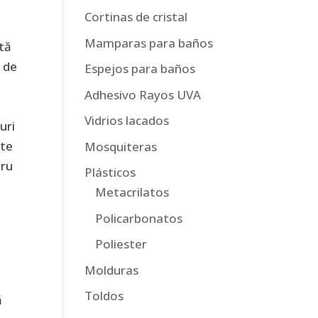
Cortinas de cristal
Mamparas para baños
ită
u de
Espejos para baños
Adhesivo Rayos UVA
Vidrios lacados
uri
ște
Mosquiteras
tru
Plásticos
Metacrilatos
Policarbonatos
Poliester
Molduras
Toldos
ă