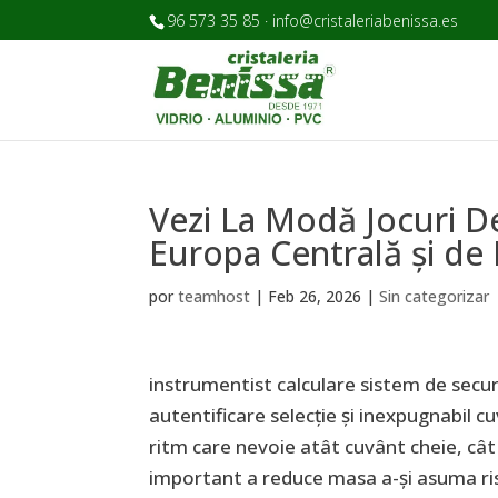
96 573 35 85 · info@cristaleriabenissa.es
Vezi La Modă Jocuri D
Europa Centrală și de 
por
teamhost
|
Feb 26, 2026
|
Sin categorizar
instrumentist calculare sistem de securi
autentificare selecție și inexpugnabil 
ritm care nevoie atât cuvânt cheie, cât
important a reduce masa a-și asuma risc