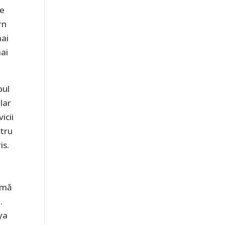
re
rn
mai
ai
pul
ilar
icii
ntru
is.
ormă
.
ya