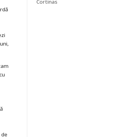
Cortinas
ardă
ezi
uni,
izam
cu
ră
r de