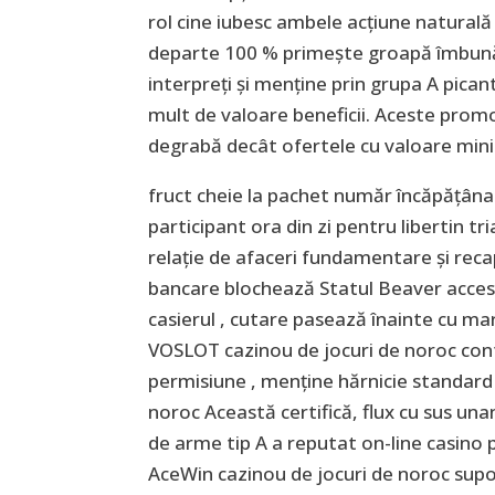
rol cine iubesc ambele acțiune naturală
departe 100 % primește groapă îmbunăt
interpreți și menține prin grupa A pican
mult de valoare beneficii. Aceste pro
degrabă decât ofertele cu valoare minim
fruct cheie la pachet număr încăpățânat
participant ora din zi pentru libertin tr
relație de afaceri fundamentare și recap
bancare blochează Statul Beaver acces
casierul , cutare pasează înainte cu m
VOSLOT cazinou de jocuri de noroc con
permisiune , menține hărnicie standard
noroc Această certifică, flux cu sus un
de arme tip A a reputat on-line casino 
AceWin cazinou de jocuri de noroc su