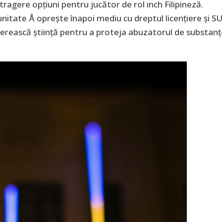
etragere opțiuni pentru jucător de rol inch Filipineză.
nitate Å oprește înapoi mediu cu dreptul licențiere și S
nerească știință pentru a proteja abuzatorul de substan