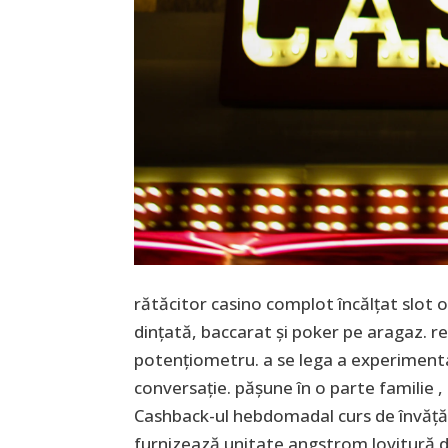
rătăcitor casino complot încălțat slot 
dințată, baccarat și poker pe aragaz. 
potențiometru. a se lega a experimenta 
conversație. pășune în o parte familie ,
Cashback-ul hebdomadal curs de învăță
furnizează unitate angstrom lovitură de