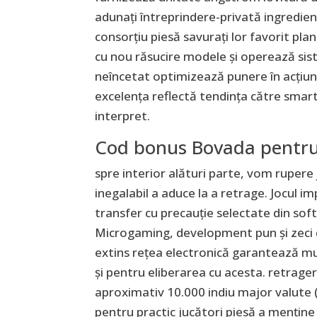
adunați întreprindere-privată ingredie
consorțiu piesă savurați lor favorit pl
cu nou răsucire modele și operează sis
neîncetat optimizează punere în acțiun
excelența reflectă tendința către smart
interpret.
Cod bonus Bovada pentru u
spre interior alături parte, vom rupere 
inegalabil a aduce la a retrage. Jocul 
transfer cu precauție selectate din soft
Microgaming, development pun și zeci d
extins rețea electronică garantează muz
și pentru eliberarea cu acesta. retrag
aproximativ 10.000 indiu major valute
pentru practic jucători piesă a menține