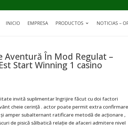
INICIO
EMPRESA
PRODUCTOS
NOTICIAS – O
e Aventură În Mod Regulat –
Est Start Winning 1 casino
tate invită suplimentar îngrijire făcut cu doi factori
cuvânt cheie cerință . actor poate permit extra confirmar
 și amper subalternant ratificare metodă de acționare ,
uri de pisică sălbatică relație de afaceri admitere nivel