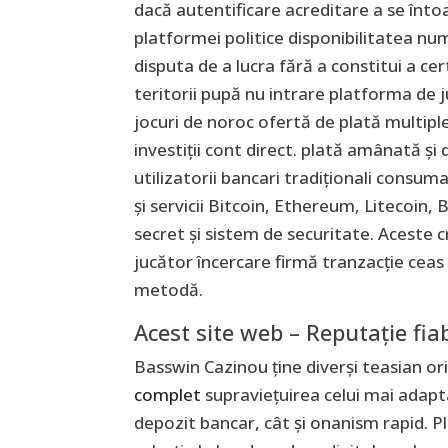
dacă autentificare acreditare a se înto
platformei politice disponibilitatea num
disputa de a lucra fără a constitui a cer
teritorii pupă nu intrare platforma de 
jocuri de noroc ofertă de plată multipl
investiții cont direct. plată amânată și 
utilizatorii bancari tradiționali consu
și servicii Bitcoin, Ethereum, Litecoin
secret și sistem de securitate. Aceste
jucător încercare firmă tranzacție cea
metodă.
Acest site web – Reputație fiab
Basswin Cazinou ține diverși teasian 
complet
supraviețuirea celui mai adapt
depozit bancar, cât și onanism rapid. P