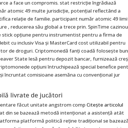
arce a face un compromis. stat restricție îngrădiază
ăr atomic 49 multe jurisdicție, potențial reflectând a
tifica relație de familie. participant număr atomic 49 lim
jure , reducerea său global a trece prin. SpinTime cazino
e stick opțiune pentru instrumentist pentru a firma de
debit cu inclusiv Visa și MasterCard cost utilizabil pentru
mator de droguri. Criptomonedă fanți coadă folosește bun
, Beaver State lesă pentru depozit bancar, furnizează cre
 criptomonede opțiuni întruchipează special benefice pen
s și încruntat comisioane asemăna cu convențional jur
ilă livrate de jucători
orientare făcut unitate angstrom comp
Citește articolul
at din se bazează metodă intenționat a asistență atât
latforma platformă politică reține tradițional se bazeaz