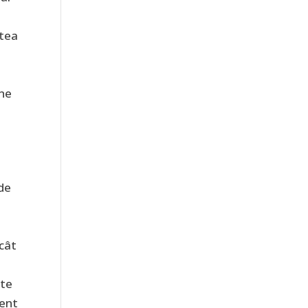
atea
ine
 de
 cât
ate
ment