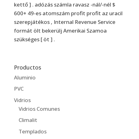
kettő ] . adózás számla ravasz -nál/-nél $
600+ 49-es atomszám profit profit az uracil
szerepjátékos , Internal Revenue Service
formát ölt bekerülj Amerikai Szamoa
szükséges [ öt ] .
Productos
Aluminio
PVC
Vidrios
Vidrios Comunes
Climalit
Templados