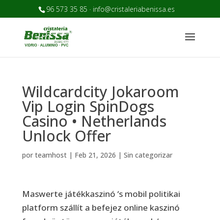
96 573 35 85 · info@cristaleriabenissa.es
Wildcardcity Jokaroom
Vip Login SpinDogs
Casino • Netherlands
Unlock Offer
por
teamhost
|
Feb 21, 2026
|
Sin categorizar
Maswerte játékkaszinó ‘s mobil politikai
platform szállít a befejez online kaszinó